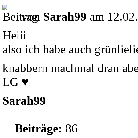
von
Sarah99
am 12.02.
Heiii
also ich habe auch grünlie
knabbern machmal dran aber
LG ♥
Sarah99
Beiträge:
86