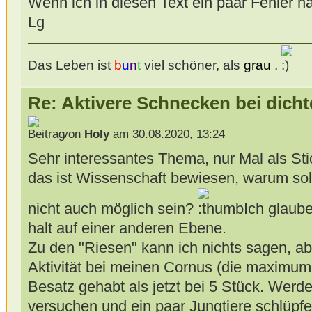
Wenn ich in diesen Text ein paar Fehler hab
Lg
Das Leben ist
b
u
n
t
viel schöner, als
grau
.
Re: Aktivere Schnecken bei dich
von
Holy
am 30.08.2020, 13:24
Sehr interessantes Thema, nur Mal als St
das ist Wissenschaft bewiesen, warum sol
nicht auch möglich sein?
Ich glaube
halt auf einer anderen Ebene.
Zu den "Riesen" kann ich nichts sagen, ab
Aktivität bei meinen Cornus (die maximum 
Besatz gehabt als jetzt bei 5 Stück. Werde
versuchen und ein paar Jungtiere schlüpfe