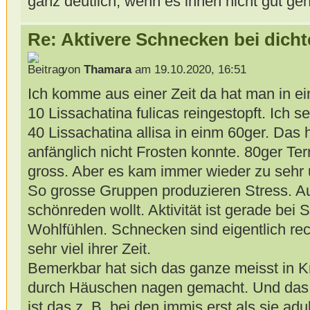
ganz deutlich, wenn es ihnen nicht gut geh
Re: Aktivere Schnecken bei dich
von
Thamara
am 19.10.2020, 16:51
Ich komme aus einer Zeit da hat man in e
10 Lissachatina fulicas reingestopft. Ich s
40 Lissachatina allisa in einm 60ger. Das 
anfänglich nicht Frosten konnte. 80ger Te
gross. Aber es kam immer wieder zu sehr
So grosse Gruppen produzieren Stress. A
schönreden wollt. Aktivität ist gerade be
Wohlfühlen. Schnecken sind eigentlich rec
sehr viel ihrer Zeit.
Bemerkbar hat sich das ganze meisst in 
durch Häuschen nagen gemacht. Und das pa
ist das z. B. bei den immis erst als sie adu