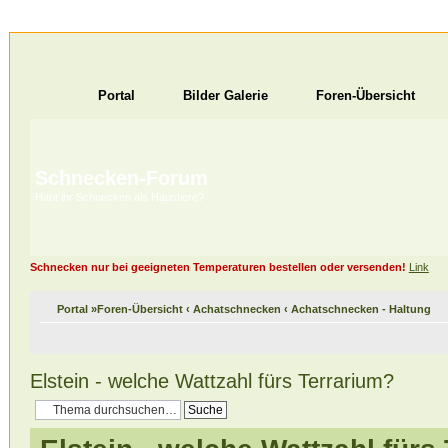
Portal
Bilder Galerie
Foren-Übersicht
Schnecken-Forum
Habt ihr Schnecken als Haustiere?
Schnecken nur bei geeigneten Temperaturen bestellen oder versenden!
Link
Portal
»
Foren-Übersicht
‹
Achatschnecken
‹
Achatschnecken - Haltung
Elstein - welche Wattzahl fürs Terrarium?