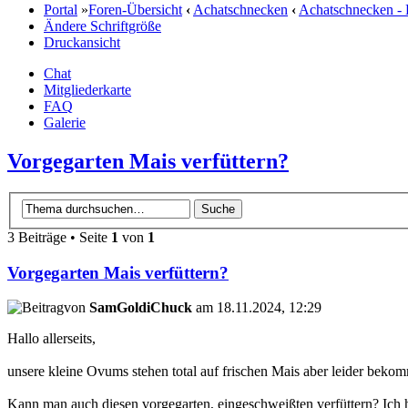
Portal
»
Foren-Übersicht
‹
Achatschnecken
‹
Achatschnecken - 
Ändere Schriftgröße
Druckansicht
Chat
Mitgliederkarte
FAQ
Galerie
Vorgegarten Mais verfüttern?
3 Beiträge • Seite
1
von
1
Vorgegarten Mais verfüttern?
von
SamGoldiChuck
am 18.11.2024, 12:29
Hallo allerseits,
unsere kleine Ovums stehen total auf frischen Mais aber leider bekom
Kann man auch diesen vorgegarten, eingeschweißten verfüttern? Ich ha