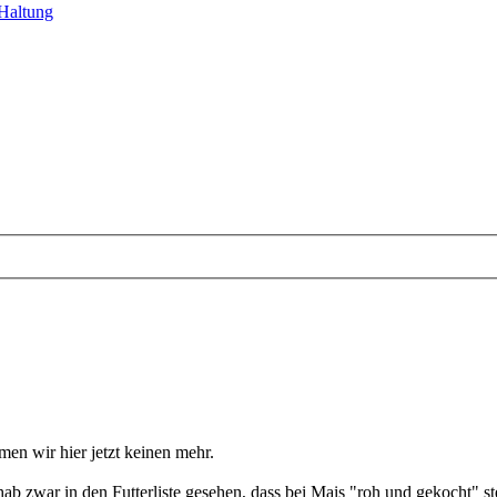
Haltung
men wir hier jetzt keinen mehr.
b zwar in den Futterliste gesehen, dass bei Mais "roh und gekocht" ste