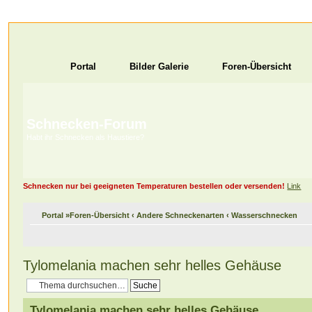
Portal
Bilder Galerie
Foren-Übersicht
Schnecken-Forum
Habt ihr Schnecken als Haustiere?
Schnecken nur bei geeigneten Temperaturen bestellen oder versenden!
Link
Portal
»
Foren-Übersicht
‹
Andere Schneckenarten
‹
Wasserschnecken
Tylomelania machen sehr helles Gehäuse
Tylomelania machen sehr helles Gehäuse