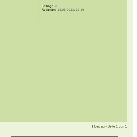
Beiträge:
3
Registriert:
18.05.2023, 15:16
1 Beitrag • Seite
1
von
1