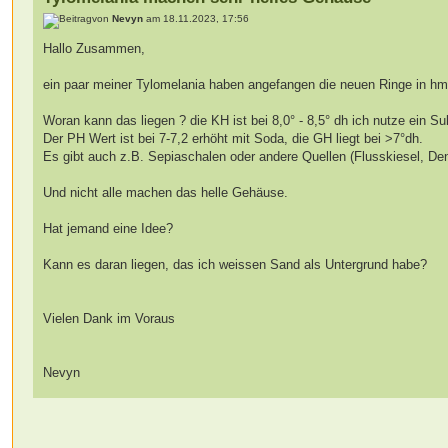
von
Nevyn
am 18.11.2023, 17:56
Hallo Zusammen,
ein paar meiner Tylomelania haben angefangen die neuen Ringe in h
Woran kann das liegen ? die KH ist bei 8,0° - 8,5° dh ich nutze ein 
Der PH Wert ist bei 7-7,2 erhöht mit Soda, die GH liegt bei >7°dh.
Es gibt auch z.B. Sepiaschalen oder andere Quellen (Flusskiesel, Den
Und nicht alle machen das helle Gehäuse.
Hat jemand eine Idee?
Kann es daran liegen, das ich weissen Sand als Untergrund habe?
Vielen Dank im Voraus
Nevyn