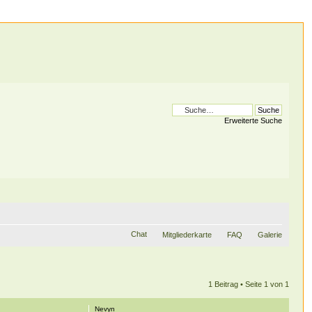
Erweiterte Suche
Chat
Mitgliederkarte
FAQ
Galerie
1 Beitrag • Seite
1
von
1
Nevyn