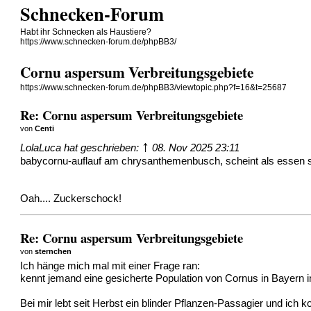
Schnecken-Forum
Habt ihr Schnecken als Haustiere?
https://www.schnecken-forum.de/phpBB3/
Cornu aspersum Verbreitungsgebiete
https://www.schnecken-forum.de/phpBB3/viewtopic.php?f=16&t=25687
Re: Cornu aspersum Verbreitungsgebiete
von
Centi
↑
LolaLuca
hat geschrieben:
08. Nov 2025 23:11
babycornu-auflauf am chrysanthemenbusch, scheint als essen s
Oah.... Zuckerschock!
Re: Cornu aspersum Verbreitungsgebiete
von
sternchen
Ich hänge mich mal mit einer Frage ran:
kennt jemand eine gesicherte Population von Cornus in Bayern 
Bei mir lebt seit Herbst ein blinder Pflanzen-Passagier und ich 