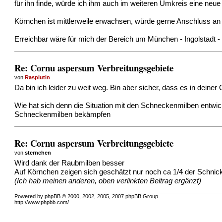
für ihn finde, würde ich ihm auch im weiteren Umkreis eine neu
Körnchen ist mittlerweile erwachsen, würde gerne Anschluss an A
Erreichbar wäre für mich der Bereich um München - Ingolstadt
Re: Cornu aspersum Verbreitungsgebiete
von
Rasplutin
Da bin ich leider zu weit weg. Bin aber sicher, dass es in deiner
Wie hat sich denn die Situation mit den Schneckenmilben entwi
Schneckenmilben bekämpfen
Re: Cornu aspersum Verbreitungsgebiete
von
sternchen
Wird dank der Raubmilben besser
Auf Körnchen zeigen sich geschätzt nur noch ca 1/4 der Schnic
(Ich hab meinen anderen, oben verlinkten Beitrag ergänzt)
Powered by phpBB © 2000, 2002, 2005, 2007 phpBB Group
http://www.phpbb.com/