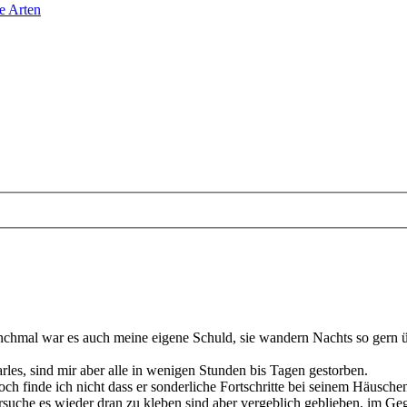
e Arten
anchmal war es auch meine eigene Schuld, sie wandern Nachts so ger
rles, sind mir aber alle in wenigen Stunden bis Tagen gestorben.
h finde ich nicht dass er sonderliche Fortschritte bei seinem Häuschen
che es wieder dran zu kleben sind aber vergeblich geblieben, im Gege