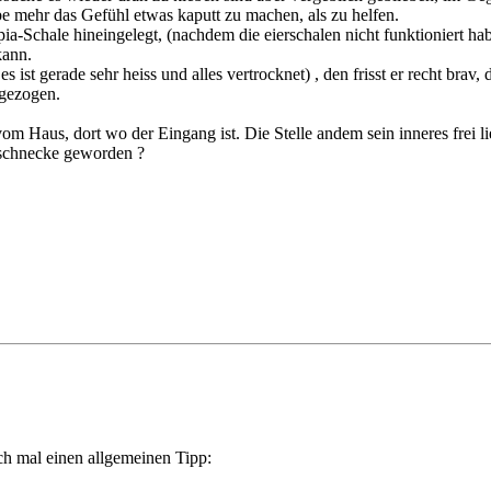
abe mehr das Gefühl etwas kaputt zu machen, als zu helfen.
epia-Schale hineingelegt, (nachdem die eierschalen nicht funktioniert 
kann.
ist gerade sehr heiss und alles vertrocknet) , den frisst er recht brav,
 gezogen.
vom Haus, dort wo der Eingang ist. Die Stelle andem sein inneres frei lieg
gsschnecke geworden ?
ch mal einen allgemeinen Tipp: