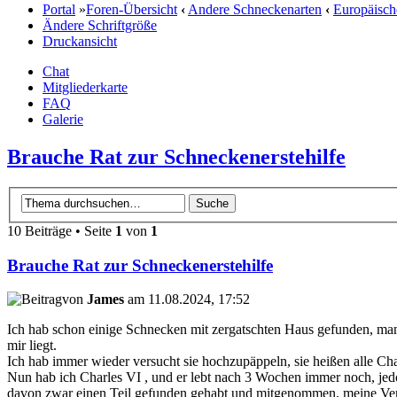
Portal
»
Foren-Übersicht
‹
Andere Schneckenarten
‹
Europäisch
Ändere Schriftgröße
Druckansicht
Chat
Mitgliederkarte
FAQ
Galerie
Brauche Rat zur Schneckenerstehilfe
10 Beiträge • Seite
1
von
1
Brauche Rat zur Schneckenerstehilfe
von
James
am 11.08.2024, 17:52
Ich hab schon einige Schnecken mit zergatschten Haus gefunden, m
mir liegt.
Ich hab immer wieder versucht sie hochzupäppeln, sie heißen alle Cha
Nun hab ich Charles VI , und er lebt nach 3 Wochen immer noch, jedoc
davon zwar einen Teil gefunden gehabt und mitgenommen, meine Versu