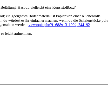
elüftung. Hast du vielleicht eine Kunststoffbox?
ört; ein geeignetes Bodenmaterial ist Papier von einer Küchenrolle.
en, du würdest es ihr einfacher machen, wenn du die Schalenstücke pulve
l gemahlen werden:
viewtopic.php?f=68&t=31199#p344192
 es leicht aufnehmen.