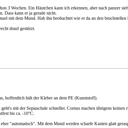
 schon 3 Wochen. Ein Häutchen kann ich erkennen, aber nach panzer sieh
. Dass kann er ja gerade nicht.
el mit dem Mund. Hab ihn beobachtet wie er da an den bruchstellen he
echt drauf gestürzt.
as, hoffentlich hält der Kleber an dem PE (Kunststoff).
t geht's mit der Sepiaschale schneller. Cornus machen übrigens keinen r
tfest bis ca. -10°C.
eher "automatisch". Mit dem Mund werden scharfe Kanten glatt geraspe