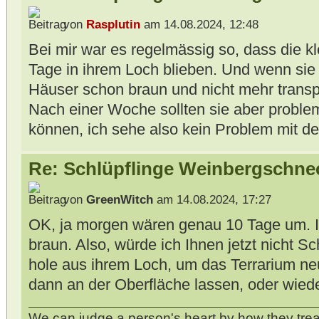
von
Rasplutin
am 14.08.2024, 12:48
Bei mir war es regelmässig so, dass die k
Tage in ihrem Loch blieben. Und wenn sie
Häuser schon braun und nicht mehr transp
Nach einer Woche sollten sie aber proble
können, ich sehe also kein Problem mit 
Re: Schlüpflinge Weinbergschne
von
GreenWitch
am 14.08.2024, 17:27
OK, ja morgen wären genau 10 Tage um. I
braun. Also, würde ich Ihnen jetzt nicht S
hole aus ihrem Loch, um das Terrarium ne
dann an der Oberfläche lassen, oder wied
We can judge a person's heart by how they trea