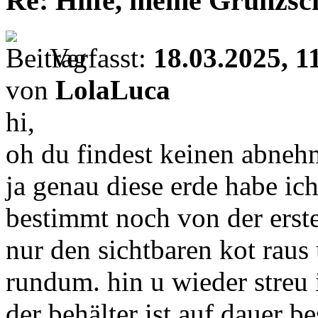
Re: Hilfe, meine Grunzsc
Verfasst:
18.03.2025, 1
von
LolaLuca
hi,
oh du findest keinen abnehm
ja genau diese erde habe ich
bestimmt noch von der erste
nur den sichtbaren kot raus
rundum. hin u wieder streu 
der behälter ist auf dauer b