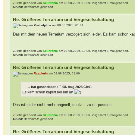
Zuletzt geändert von
Skilltronic
am 08.08.2025, 10:05, insgesamt 1-mal geändert.
Grund:
Betreffzeile geändert
Re: Größeres Terrarium und Vergesellschaftung
von
Poebelpline
am 08.08.2025, 01:01
Das mit dem neuen Terrarium verzögert sich leider. Es kam schon kap
Zuletzt geändert von
Skilltronic
am 08.08.2025, 10:05, insgesamt 1-mal geändert.
Grund:
Betreffzeile geändert
Re: Größeres Terrarium und Vergesellschaftung
von
Rasplutin
am 08.08.2025, 01:06
↑
..
hat geschrieben:
08. Aug 2025 03:01
Es kam schon kaputt bei mir an
Das ist leider nicht mehr originell, seufz... zu oft passiert.
Zuletzt geändert von
Skilltronic
am 08.08.2025, 10:06, insgesamt 1-mal geändert.
Grund:
Betreffzeile geändert
Re: Größeres Terrarium und Vergesellschaftung