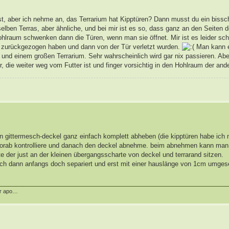
st, aber ich nehme an, das Terrarium hat Kipptüren? Dann musst du ein bissc
elben Terras, aber ähnliche, und bei mir ist es so, dass ganz an den Seiten 
ohlraum schwenken dann die Türen, wenn man sie öffnet. Mir ist es leider sc
 zurückgezogen haben und dann von der Tür verletzt wurden.
Man kann e
 und einem großen Terrarium. Sehr wahrscheinlich wird gar nix passieren. Abe
, die weiter weg vom Futter ist und finger vorsichtig in den Hohlraum der and
en gittermesch-deckel ganz einfach komplett abheben (die kipptüren habe ich n
vorab kontrolliere und danach den deckel abnehme. beim abnehmen kann man 
e der just an der kleinen übergangsscharte von deckel und terrarand sitzen.
 ich dann anfangs doch separiert und erst mit einer hauslänge von 1cm umges
er apo…