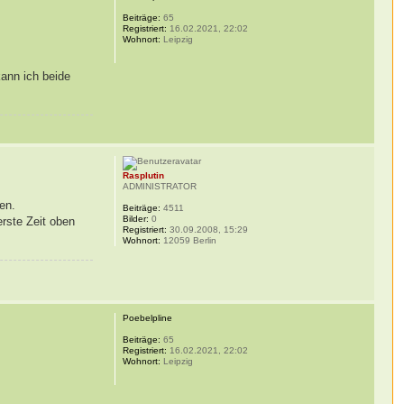
Beiträge:
65
Registriert:
16.02.2021, 22:02
Wohnort:
Leipzig
kann ich beide
Rasplutin
ADMINISTRATOR
en.
Beiträge:
4511
Bilder:
0
erste Zeit oben
Registriert:
30.09.2008, 15:29
Wohnort:
12059 Berlin
Poebelpline
Beiträge:
65
Registriert:
16.02.2021, 22:02
Wohnort:
Leipzig