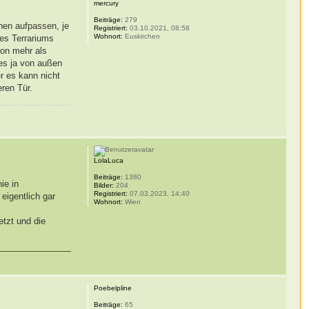
mercury
Beiträge:
279
hen aufpassen, je
Registriert:
03.10.2021, 08:58
Wohnort:
Euskirchen
des Terrariums
hon mehr als
s ja von außen
r es kann nicht
eren Tür.
LolaLuca
Beiträge:
1380
ie in
Bilder:
204
Registriert:
07.03.2023, 14:40
eigentlich gar
Wohnort:
Wien
etzt und die
Poebelpline
Beiträge:
65