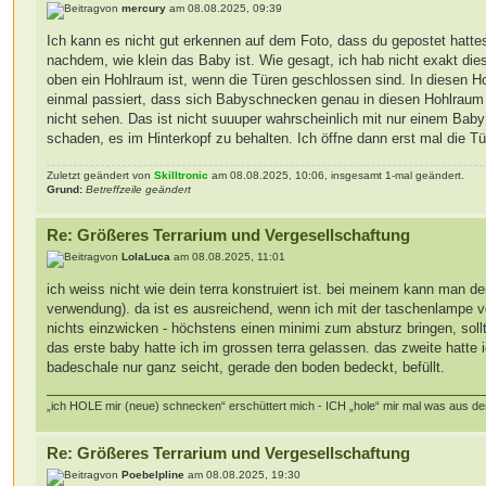
von
mercury
am 08.08.2025, 09:39
Ich kann es nicht gut erkennen auf dem Foto, dass du gepostet hatte
nachdem, wie klein das Baby ist. Wie gesagt, ich hab nicht exakt dies
oben ein Hohlraum ist, wenn die Türen geschlossen sind. In diesen H
einmal passiert, dass sich Babyschnecken genau in diesen Hohlraum
nicht sehen. Das ist nicht suuuper wahrscheinlich mit nur einem Baby
schaden, es im Hinterkopf zu behalten. Ich öffne dann erst mal die Tür
Zuletzt geändert von
Skilltronic
am 08.08.2025, 10:06, insgesamt 1-mal geändert.
Grund:
Betreffzeile geändert
Re: Größeres Terrarium und Vergesellschaftung
von
LolaLuca
am 08.08.2025, 11:01
ich weiss nicht wie dein terra konstruiert ist. bei meinem kann man d
verwendung). da ist es ausreichend, wenn ich mit der taschenlampe 
nichts einzwicken - höchstens einen minimi zum absturz bringen, sollt
das erste baby hatte ich im grossen terra gelassen. das zweite hatte
badeschale nur ganz seicht, gerade den boden bedeckt, befüllt.
„ich HOLE mir (neue) schnecken“ erschüttert mich - ICH „hole“ mir mal was aus d
Re: Größeres Terrarium und Vergesellschaftung
von
Poebelpline
am 08.08.2025, 19:30