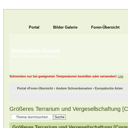
Portal
Bilder Galerie
Foren-Übersicht
Schnecken-Forum
Habt ihr Schnecken als Haustiere?
Schnecken nur bei geeigneten Temperaturen bestellen oder versenden!
Link
Portal
»
Foren-Übersicht
‹
Andere Schneckenarten
‹
Europäische Arten
Größeres Terrarium und Vergesellschaftung [
Größeres Terrarium und Vergesellschaftung [Corn