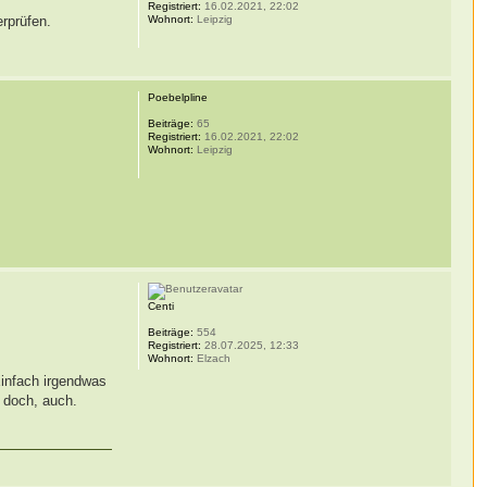
Registriert:
16.02.2021, 22:02
erprüfen.
Wohnort:
Leipzig
Poebelpline
Beiträge:
65
Registriert:
16.02.2021, 22:02
Wohnort:
Leipzig
Centi
Beiträge:
554
Registriert:
28.07.2025, 12:33
Wohnort:
Elzach
infach irgendwas
 doch, auch.