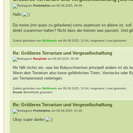
von
Poebelpline
am 08.08.2025, 00:39
Hallo
Da meine (mir quasi zu gelaufene) cornu aspersum so alleine ist, so
direkt zusammen halten? Nicht dass der kleinen was passiert. Und g
Zuletzt geändert von
Skilltronic
am 08.08.2025, 10:04, insgesamt 1-mal geändert.
Re: Größeres Terrarium und Vergesellschaftung
von
Rasplutin
am 08.08.2025, 00:59
Mir fällt nichts ein, was bei Babyschnecken prinzipell anders ist als 
Wenn dein Terrarium also keine gefährlichen Türen, Verstecke oder Ba
am Terrrarienrand verbringen.
Zuletzt geändert von
Skilltronic
am 08.08.2025, 10:04, insgesamt 1-mal geändert.
Grund:
Betreffzeile geändert
Re: Größeres Terrarium und Vergesellschaftung
von
Poebelpline
am 08.08.2025, 01:00
Okay super danke