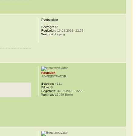
Poebelpline
Beiträge:
65
Registriert:
16.02.2021, 22:02
Wohnort:
Leipzig
Rasplutin
ADMINISTRATOR
Beiträge:
4511
Bilder:
0
Registriert:
30.09.2008, 15:29
Wohnort:
12059 Berlin