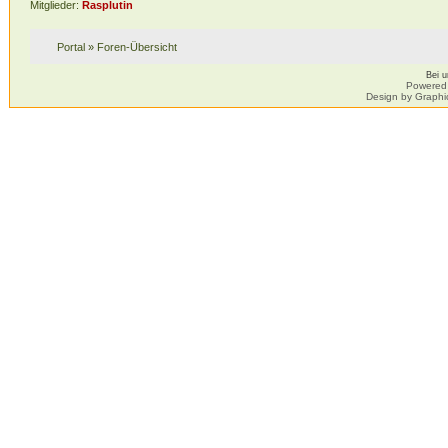
Mitglieder:
Rasplutin
Portal
»
Foren-Übersicht
Bei 
Powered
Design by Graphi