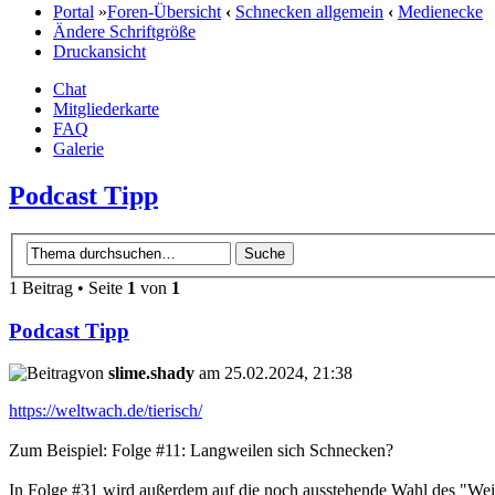
Portal
»
Foren-Übersicht
‹
Schnecken allgemein
‹
Medienecke
Ändere Schriftgröße
Druckansicht
Chat
Mitgliederkarte
FAQ
Galerie
Podcast Tipp
1 Beitrag • Seite
1
von
1
Podcast Tipp
von
slime.shady
am 25.02.2024, 21:38
https://weltwach.de/tierisch/
Zum Beispiel: Folge #11: Langweilen sich Schnecken?
In Folge #31 wird außerdem auf die noch ausstehende Wahl des "Weic