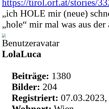
https://tirol.orf.at/stories/
„ich HOLE mir (neue) schne
„hole“ mir mal was aus de
LolaLuca
Beiträge:
1380
Bilder:
204
Registriert:
07.03.2023,
Wohnort:
Wien