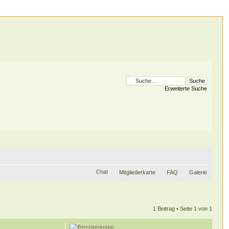
Erweiterte Suche
Chat
Mitgliederkarte
FAQ
Galerie
1 Beitrag • Seite
1
von
1