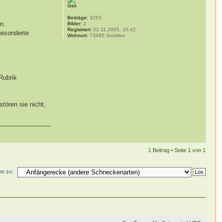
Geli
Beiträge:
3253
n.
Bilder:
2
Registriert:
02.11.2005, 20:42
gesonderte
Wohnort:
73495 Stödtlen
Rubrik
stören sie nicht,
1 Beitrag • Seite
1
von
1
e zu: