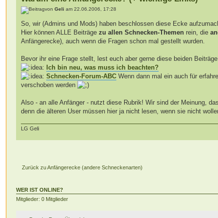
von
Geli
am 22.06.2006, 17:28
So, wir (Admins und Mods) haben beschlossen diese Ecke aufzumach
Hier können ALLE Beiträge
zu allen Schnecken-Themen
rein, die
an
Anfängerecke), auch wenn die Fragen schon mal gestellt wurden.
Bevor ihr eine Frage stellt, lest euch aber gerne diese beiden Beiträg
Ich bin neu, was muss ich beachten?
Schnecken-Forum-ABC
Wenn dann mal ein auch für erfahrene
verschoben werden
Also - an alle Anfänger - nutzt diese Rubrik! Wir sind der Meinung, da
denn die älteren User müssen hier ja nicht lesen, wenn sie nicht woll
LG Geli
Zurück zu Anfängerecke (andere Schneckenarten)
WER IST ONLINE?
Mitglieder: 0 Mitglieder