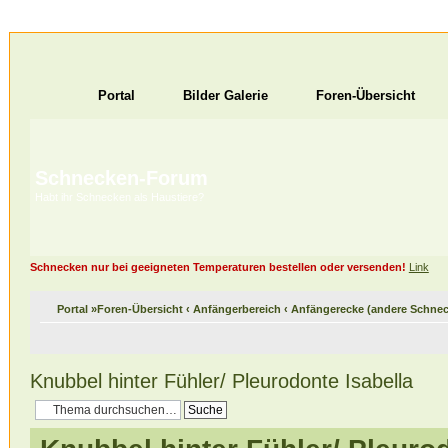
Portal
Bilder Galerie
Foren-Übersicht
Schnecken-Forum
Habt ihr Schnecken als Haustiere?
Schnecken nur bei geeigneten Temperaturen bestellen oder versenden!
Link
Portal
»
Foren-Übersicht
‹
Anfängerbereich
‹
Anfängerecke (andere Schnec
Knubbel hinter Fühler/ Pleurodonte Isabella