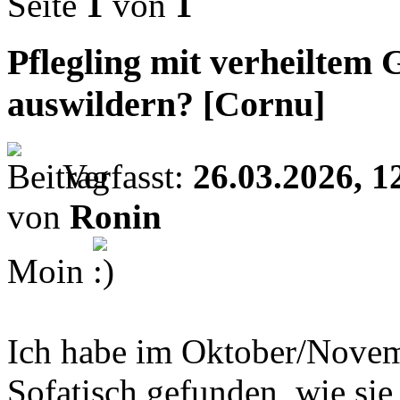
Seite
1
von
1
Pflegling mit verheiltem
auswildern? [Cornu]
Verfasst:
26.03.2026, 1
von
Ronin
Moin
Ich habe im Oktober/Novem
Sofatisch gefunden, wie sie