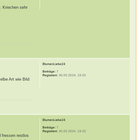
r. Kriechen sehr
BlumenLiebe24
Beiträge:
7
Registriert:
30.05.2024, 19:32
lbe Art wie Bild
BlumenLiebe24
Beiträge:
7
Registriert:
30.05.2024, 19:32
 fressen restlos