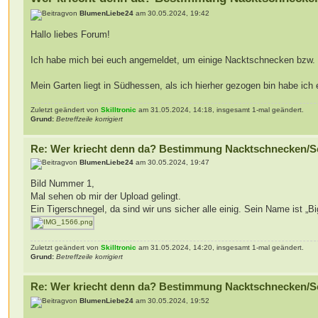
von
BlumenLiebe24
am 30.05.2024, 19:42
Hallo liebes Forum!
Ich habe mich bei euch angemeldet, um einige Nacktschnecken bzw.
Mein Garten liegt in Südhessen, als ich hierher gezogen bin habe ich
Zuletzt geändert von
Skilltronic
am 31.05.2024, 14:18, insgesamt 1-mal geändert.
Grund:
Betreffzeile korrigiert
Re: Wer kriecht denn da? Bestimmung Nacktschnecken/S
von
BlumenLiebe24
am 30.05.2024, 19:47
Bild Nummer 1,
Mal sehen ob mir der Upload gelingt.
Ein Tigerschnegel, da sind wir uns sicher alle einig. Sein Name ist „
Zuletzt geändert von
Skilltronic
am 31.05.2024, 14:20, insgesamt 1-mal geändert.
Grund:
Betreffzeile korrigiert
Re: Wer kriecht denn da? Bestimmung Nacktschnecken/S
von
BlumenLiebe24
am 30.05.2024, 19:52