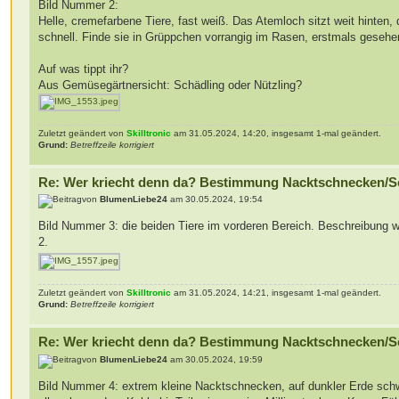
Bild Nummer 2:
Helle, cremefarbene Tiere, fast weiß. Das Atemloch sitzt weit hinten, 
schnell. Finde sie in Grüppchen vorrangig im Rasen, erstmals gesehen 
Auf was tippt ihr?
Aus Gemüsegärtnersicht: Schädling oder Nützling?
Zuletzt geändert von
Skilltronic
am 31.05.2024, 14:20, insgesamt 1-mal geändert.
Grund:
Betreffzeile korrigiert
Re: Wer kriecht denn da? Bestimmung Nacktschnecken/S
von
BlumenLiebe24
am 30.05.2024, 19:54
Bild Nummer 3: die beiden Tiere im vorderen Bereich. Beschreibung wi
2.
Zuletzt geändert von
Skilltronic
am 31.05.2024, 14:21, insgesamt 1-mal geändert.
Grund:
Betreffzeile korrigiert
Re: Wer kriecht denn da? Bestimmung Nacktschnecken/S
von
BlumenLiebe24
am 30.05.2024, 19:59
Bild Nummer 4: extrem kleine Nacktschnecken, auf dunkler Erde schw