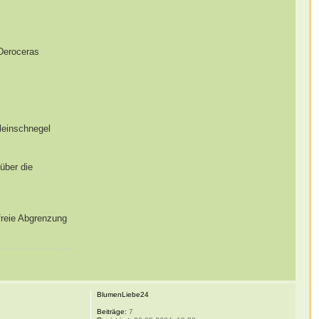
(Deroceras
Kleinschnegel
über die
freie Abgrenzung
BlumenLiebe24
Beiträge:
7