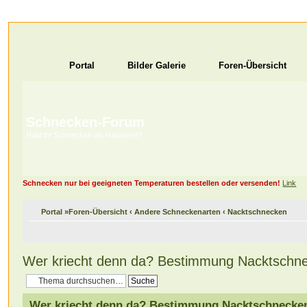
Portal
Bilder Galerie
Foren-Übersicht
Schnecken-Forum
Habt ihr Schnecken als Haustiere?
Schnecken nur bei geeigneten Temperaturen bestellen oder versenden!
Link
Portal
»
Foren-Übersicht
‹
Andere Schneckenarten
‹
Nacktschnecken
Wer kriecht denn da? Bestimmung Nacktschn
Wer kriecht denn da? Bestimmung Nacktschnecke