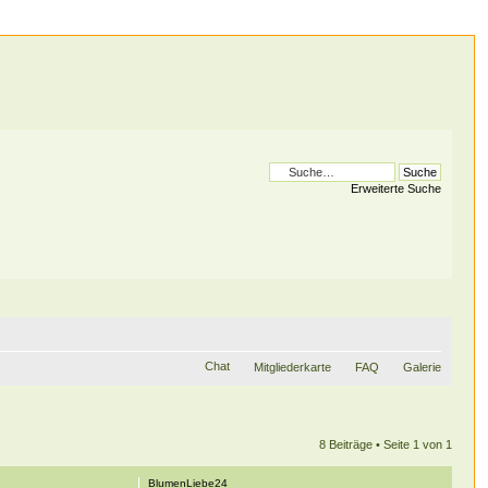
Erweiterte Suche
Chat
Mitgliederkarte
FAQ
Galerie
8 Beiträge • Seite
1
von
1
BlumenLiebe24