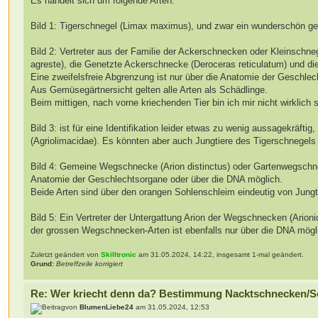
Es handelt sich um folgende Arten:
Bild 1: Tigerschnegel (Limax maximus), und zwar ein wunderschön ge
Bild 2: Vertreter aus der Familie der Ackerschnecken oder Kleinschn
agreste), die Genetzte Ackerschnecke (Deroceras reticulatum) und d
Eine zweifelsfreie Abgrenzung ist nur über die Anatomie der Geschle
Aus Gemüsegärtnersicht gelten alle Arten als Schädlinge.
Beim mittigen, nach vorne kriechenden Tier bin ich mir nicht wirklich 
Bild 3: ist für eine Identifikation leider etwas zu wenig aussagekräft
(Agriolimacidae). Es könnten aber auch Jungtiere des Tigerschnegels 
Bild 4: Gemeine Wegschnecke (Arion distinctus) oder Gartenwegschneck
Anatomie der Geschlechtsorgane oder über die DNA möglich.
Beide Arten sind über den orangen Sohlenschleim eindeutig von Jungt
Bild 5: Ein Vertreter der Untergattung Arion der Wegschnecken (Arion
der grossen Wegschnecken-Arten ist ebenfalls nur über die DNA mögl
Zuletzt geändert von
Skilltronic
am 31.05.2024, 14:22, insgesamt 1-mal geändert.
Grund:
Betreffzeile korrigiert
Re: Wer kriecht denn da? Bestimmung Nacktschnecken/S
von
BlumenLiebe24
am 31.05.2024, 12:53