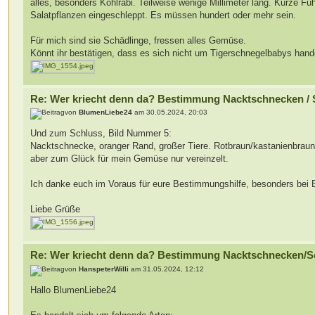
alles, besonders Kohlrabi. Teilweise wenige Millimeter lang. Kurze Fü
Salatpflanzen eingeschleppt. Es müssen hundert oder mehr sein.
Für mich sind sie Schädlinge, fressen alles Gemüse.
Könnt ihr bestätigen, dass es sich nicht um Tigerschnegelbabys handel
Re: Wer kriecht denn da? Bestimmung Nacktschnecken /
von
BlumenLiebe24
am 30.05.2024, 20:03
Und zum Schluss, Bild Nummer 5:
Nacktschnecke, oranger Rand, großer Tiere. Rotbraun/kastanienbraun
aber zum Glück für mein Gemüse nur vereinzelt.
Ich danke euch im Voraus für eure Bestimmungshilfe, besonders bei B
Liebe Grüße
Re: Wer kriecht denn da? Bestimmung Nacktschnecken/S
von
HanspeterWilli
am 31.05.2024, 12:12
Hallo BlumenLiebe24