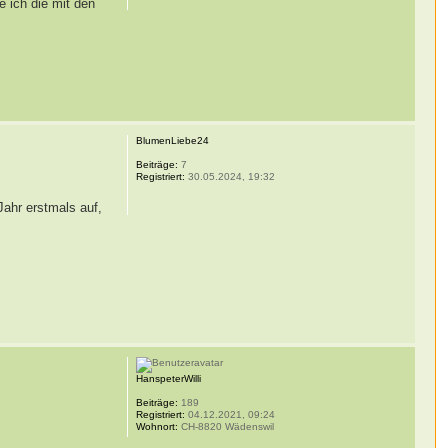
e ich die mit den
BlumenLiebe24
Beiträge:
7
Registriert:
30.05.2024, 19:32
ahr erstmals auf,
HanspeterWilli
Beiträge:
189
Registriert:
04.12.2021, 09:24
Wohnort:
CH-8820 Wädenswil