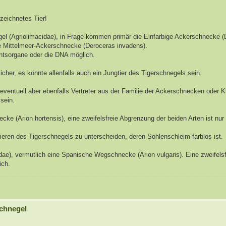
zeichnetes Tier!
egel (Agriolimacidae), in Frage kommen primär die Einfarbige Ackerschnecke 
ie Mittelmeer-Ackerschnecke (Deroceras invadens).
chtsorgane oder die DNA möglich.
sicher, es könnte allenfalls auch ein Jungtier des Tigerschnegels sein.
ig, eventuell aber ebenfalls Vertreter aus der Familie der Ackerschnecken oder 
sein.
e (Arion hortensis), eine zweifelsfreie Abgrenzung der beiden Arten ist nur 
ieren des Tigerschnegels zu unterscheiden, deren Sohlenschleim farblos ist.
idae), vermutlich eine Spanische Wegschnecke (Arion vulgaris). Eine zweifels
ich.
chnegel