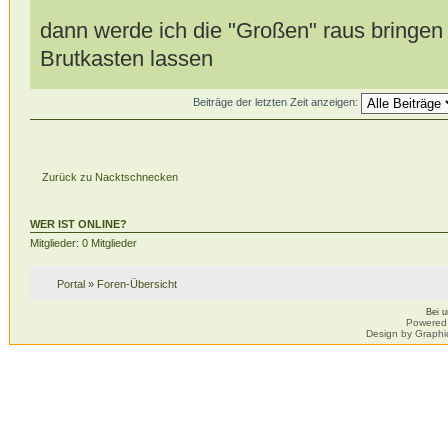
dann werde ich die "Großen" raus bringen 
Brutkasten lassen
Beiträge der letzten Zeit anzeigen:
Zurück zu Nacktschnecken
WER IST ONLINE?
Mitglieder: 0 Mitglieder
Portal
»
Foren-Übersicht
Bei 
Powered
Design by Graphi