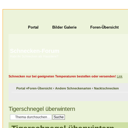
Portal
Bilder Galerie
Foren-Übersicht
Schnecken-Forum
Habt ihr Schnecken als Haustiere?
Schnecken nur bei geeigneten Temperaturen bestellen oder versenden!
Link
Portal
»
Foren-Übersicht
‹
Andere Schneckenarten
‹
Nacktschnecken
Tigerschnegel überwintern