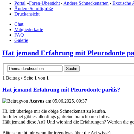
Portal
»
Foren-Übersicht
‹
Andere Schneckenarten
‹
Exotische 
Ändere Schriftgröße
Druckansicht
Chat
Mitgliederkarte
FAQ
Galerie
Hat jemand Erfahrung mit Pleurodonte par
1 Beitrag • Seite
1
von
1
Hat jemand Erfahrung mit Pleurodonte parilis?
von
Acavus
am 05.06.2025, 09:37
Hi, ich überlege mir die obige Schneckenart zu kaufen.
Im Internet gibt es allerdings garkeine brauchbaren Infos.
Hält jemand diese Art? Und wie sind die Erfahrungen? Werden die ge
Bitte schreibt mir wenn ihr irgendwas über die Art wisst:)