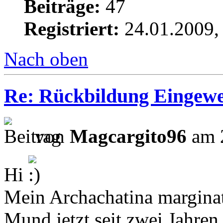
Beiträge:
47
Registriert:
24.01.2009,
Nach oben
Re: Rückbildung Eingewe
von
Magcargito96
am 2
Hi
Mein Archachatina marginata
Mund jetzt seit zwei Jahren