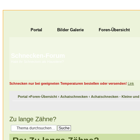
Portal
Bilder Galerie
Foren-Übersicht
Schnecken-Forum
Habt ihr Schnecken als Haustiere?
Schnecken nur bei geeigneten Temperaturen bestellen oder versenden!
Link
Portal
»
Foren-Übersicht
‹
Achatschnecken
‹
Achatschnecken - Kleine un
Zu lange Zähne?