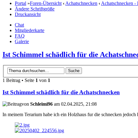
Portal
»
Foren-Übersicht
‹
Achatschnecken
‹
Achatschnecken -
Ändere Schriftgröße
Druckansicht
Chat
Mitgliederkarte
FAQ
Galerie
Ist Schimmel schädlich für die Achatschne
1 Beitrag • Seite
1
von
1
Ist Schimmel schädlich für die Achatschnecken
von
Schleimi96
am 02.04.2025, 21:08
In meinem Terarium habe ich ein Holzhaus fur die schnecken jedoch 