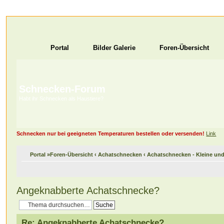
Portal
Bilder Galerie
Foren-Übersicht
Schnecken-Forum
Habt ihr Schnecken als Haustiere?
Schnecken nur bei geeigneten Temperaturen bestellen oder versenden!
Link
Portal
»
Foren-Übersicht
‹
Achatschnecken
‹
Achatschnecken - Kleine u
Angeknabberte Achatschnecke?
Re: Angeknabberte Achatschnecke?