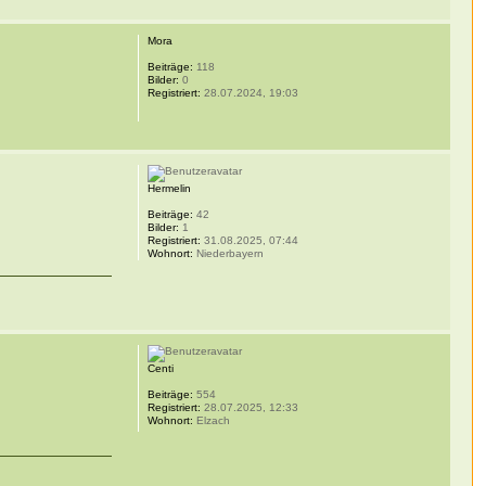
Mora
Beiträge:
118
Bilder:
0
Registriert:
28.07.2024, 19:03
Hermelin
Beiträge:
42
Bilder:
1
Registriert:
31.08.2025, 07:44
Wohnort:
Niederbayern
Centi
Beiträge:
554
Registriert:
28.07.2025, 12:33
Wohnort:
Elzach