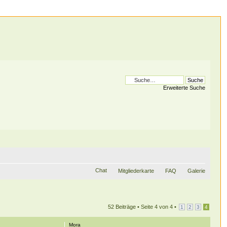
Erweiterte Suche
Chat
Mitgliederkarte
FAQ
Galerie
52 Beiträge •
Seite
4
von
4
•
1
2
3
4
Mora