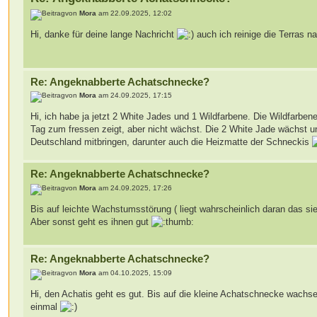
von
Mora
am 22.09.2025, 12:02
Hi, danke für deine lange Nachricht
auch ich reinige die Terras 
Re: Angeknabberte Achatschnecke?
von
Mora
am 24.09.2025, 17:15
Hi, ich habe ja jetzt 2 White Jades und 1 Wildfarbene. Die Wildfarben
Tag zum fressen zeigt, aber nicht wächst. Die 2 White Jade wächst un
Deutschland mitbringen, darunter auch die Heizmatte der Schneckis
Re: Angeknabberte Achatschnecke?
von
Mora
am 24.09.2025, 17:26
Bis auf leichte Wachstumsstörung ( liegt wahrscheinlich daran das si
Aber sonst geht es ihnen gut
Re: Angeknabberte Achatschnecke?
von
Mora
am 04.10.2025, 15:09
Hi, den Achatis geht es gut. Bis auf die kleine Achatschnecke wachsen
einmal