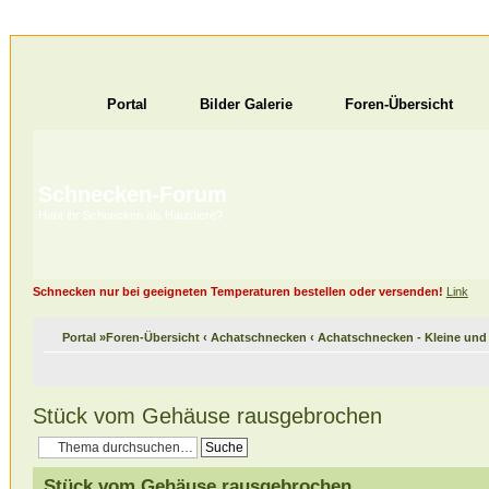
Portal
Bilder Galerie
Foren-Übersicht
Schnecken-Forum
Habt ihr Schnecken als Haustiere?
Schnecken nur bei geeigneten Temperaturen bestellen oder versenden!
Link
Portal
»
Foren-Übersicht
‹
Achatschnecken
‹
Achatschnecken - Kleine un
Stück vom Gehäuse rausgebrochen
Stück vom Gehäuse rausgebrochen