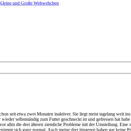
 Kleine und Große Wehwehchen
 schon seit etwa zwei Monaten inaktiver. Sie liegt meist tagelang weit
r wieder selbstständig zum Futter geschneckt ist und gefressen hat habe
 allm die drei älteren ziemliche Probleme mit der Umstellung. Eine von 
nd benimmt sich ganz normal. Auch meine drei jüngeren haben gar keine P