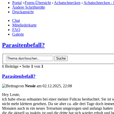
Portal
»
Foren-Übersicht
‹
Achatschnecken
‹
Achatschnecken -
Ändere Schriftgröße
Druckansicht
Chat
Mitgliederkarte
FAQ
Galerie
Parasitenbefall?
6 Beiträge • Seite
1
von
1
Parasitenbefall?
von
Nessie
am 02.12.2025, 22:08
Hey Leute,
ich habe etwas seltsames bei einer meiner Fulicas beobachtet. Sie ist
nicht mehr klettern gesehen. Da sie aber ca. alle drei Tage doch imme
Monaten auch in ein neues Terrarium umgezogen und anfangs hatten vor
die die aktuell so inaktiv ist und die dritte hat sich wieder erholt u