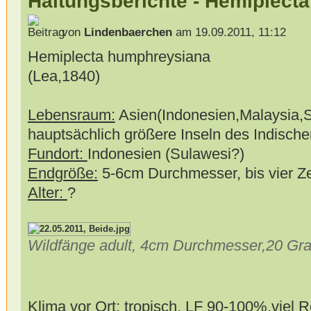
Haltungsberichte - Hemiplect
von
Lindenbaerchen
am 19.09.2011, 11:12
Hemiplecta humphreysiana
(Lea,1840)
Lebensraum:
Asien(Indonesien,Malaysia,S
hauptsächlich größere Inseln des Indisch
Fundort:
Indonesien (Sulawesi?)
Endgröße:
5-6cm Durchmesser, bis vier Z
Alter:
?
Wildfänge adult, 4cm Durchmesser,20 G
Klima vor Ort:
tropisch, LF 90-100%,viel 