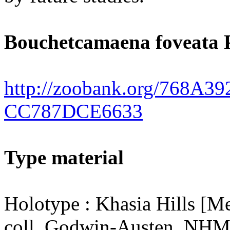
Bouchetcamaena foveata Pá
http://zoobank.org/768A3
CC787DCE6633
Type material
Holotype : Khasia Hills [Me
coll. Godwin-Austen, NH