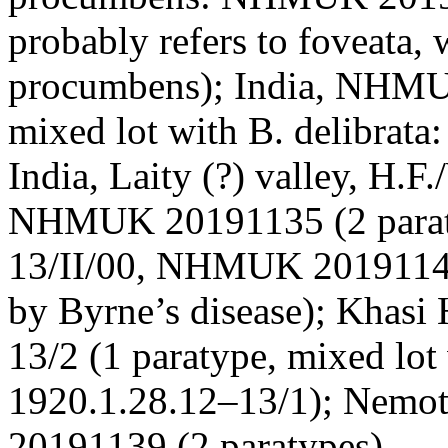
probably refers to foveata,
procumbens); India, NHMUK
mixed lot with B. delibra
India, Laity (?) valley, H.F.
NHMUK 20191135 (2 paratyp
13/II/00, NHMUK 20191140 
by Byrne’s disease); Khas
13/2 (1 paratype, mixed lo
1920.1.28.12–13/1); Nemot
20191139 (2 paratypes).