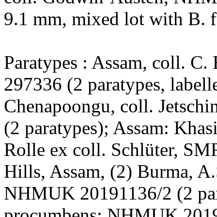
9.1 mm, mixed lot with B.
Paratypes : Assam, coll. C.
297336 (2 paratypes, labelle
Chenapoongu, coll. Jetschi
(2 paratypes); Assam: Khasia
Rolle ex coll. Schlüter, SM
Hills, Assam, (2) Burma, A.
NHMUK 20191136/2 (2 para
procumbens: NHMUK 201911