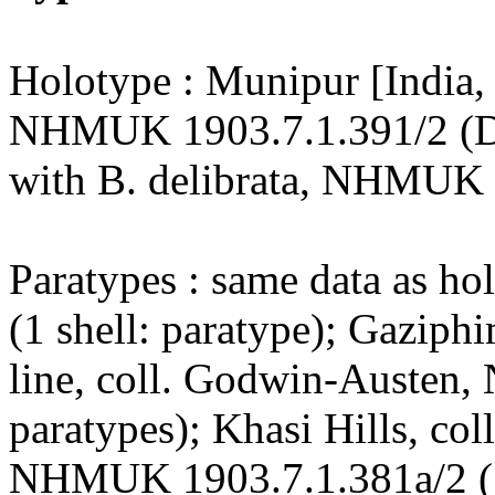
Holotype : Munipur [India,
NHMUK 1903.7.1.391/2 (D:
with B. delibrata, NHMUK 
Paratypes : same data as 
(1 shell: paratype); Gaziph
line, coll. Godwin-Austen
paratypes); Khasi Hills, co
NHMUK 1903.7.1.381a/2 (1 