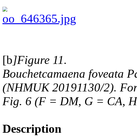
[b
]Figure 11.
Bouchetcamaena foveata Pál
(NHMUK 20191130/2). For p
Fig. 6 (F = DM, G = CA, H:
Description