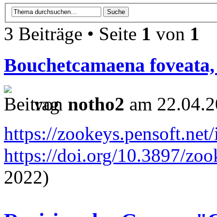
3 Beiträge • Seite
1
von
1
Bouchetcamaena foveata, f
von
notho2
am 22.04.2
https://zookeys.pensoft.net
https://doi.org/10.3897/zo
2022)