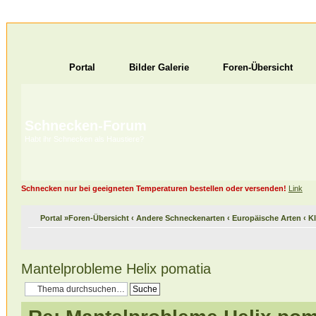
Portal
Bilder Galerie
Foren-Übersicht
Schnecken-Forum
Habt ihr Schnecken als Haustiere?
Schnecken nur bei geeigneten Temperaturen bestellen oder versenden!
Link
Portal
»
Foren-Übersicht
‹
Andere Schneckenarten
‹
Europäische Arten
‹
K
Mantelprobleme Helix pomatia