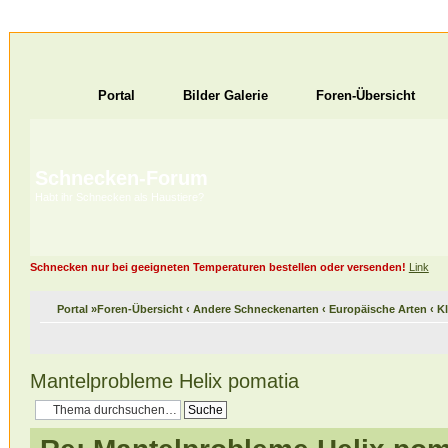
Portal
Bilder Galerie
Foren-Übersicht
Schnecken-Forum
Habt ihr Schnecken als Haustiere?
Schnecken nur bei geeigneten Temperaturen bestellen oder versenden!
Link
Portal
»
Foren-Übersicht
‹
Andere Schneckenarten
‹
Europäische Arten
‹
K
Mantelprobleme Helix pomatia