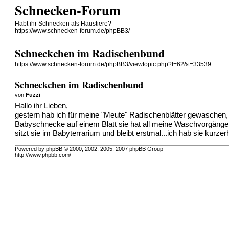
Schnecken-Forum
Habt ihr Schnecken als Haustiere?
https://www.schnecken-forum.de/phpBB3/
Schneckchen im Radischenbund
https://www.schnecken-forum.de/phpBB3/viewtopic.php?f=62&t=33539
Schneckchen im Radischenbund
von
Fuzzi
Hallo ihr Lieben,
gestern hab ich für meine "Meute" Radischenblätter gewaschen, 
Babyschnecke auf einem Blatt
sie hat all meine Waschvorgänge
sitzt sie im Babyterrarium und bleibt erstmal...ich hab sie kurze
Powered by phpBB © 2000, 2002, 2005, 2007 phpBB Group
http://www.phpbb.com/