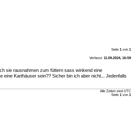
Seite
1
von
1
Verfasst:
11.09.2024, 16:59
 ich sie rausnahmen zum füttern sass winkend eine
nte eine Karthäuser sein?? Sicher bin ich aber nicht...
Jedenfalls
Alle Zeiten sind UTC
Seite
1
von
1