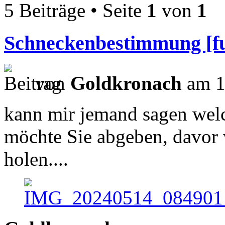
5 Beiträge • Seite
1
von
1
Schneckenbestimmung [fu
von
Goldkronach
am 1
kann mir jemand sagen welc
möchte Sie abgeben, davor 
holen....