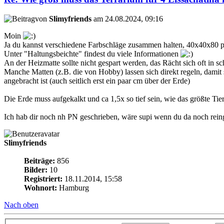
von
Slimyfriends
am 24.08.2024, 09:16
Moin
Ja du kannst verschiedene Farbschläge zusammen halten, 40x40x80 pas
Unter "Haltungsbeichte" findest du viele Informationen
An der Heizmatte sollte nicht gespart werden, das Rächt sich oft in sc
Manche Matten (z.B. die von Hobby) lassen sich direkt regeln, damit 
angebracht ist (auch seitlich erst ein paar cm über der Erde)
Die Erde muss aufgekalkt und ca 1,5x so tief sein, wie das größte Tier
Ich hab dir noch nh PN geschrieben, wäre supi wenn du da noch rei
Slimyfriends
Beiträge:
856
Bilder:
10
Registriert:
18.11.2014, 15:58
Wohnort:
Hamburg
Nach oben