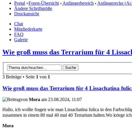
Portal
»
Foren-Übersicht
‹
Anfängerbereich
‹
Anfängerecke (Ac
Ändere Schriftgröße
Druckansicht
Chat
Mitgliederkarte
FAQ
Galerie
Wie groß muss das Terrarium für 4 Lissach
3 Beiträge • Seite
1
von
1
Wie groß muss das Terrarium für 4 Lissachatina fulic
von
Mora
am 23.08.2024, 11:07
Hallo, ich wollte fragen wie man Lissachatina fulica in den Farbsch
zusammen in einem 80 mal 40 mal 40 Terrarium halten.Wo kriege ich 
Mora