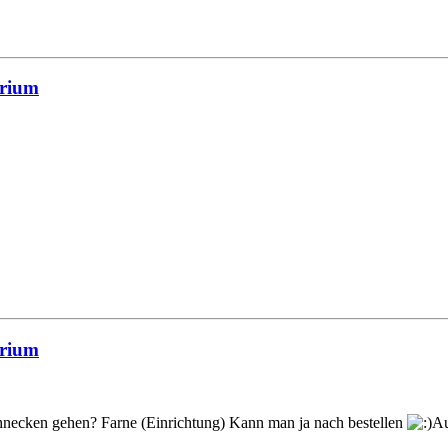
arium
arium
hnecken gehen? Farne (Einrichtung) Kann man ja nach bestellen
Au