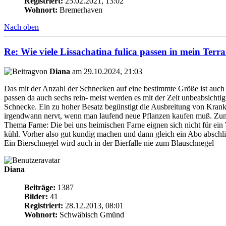
Registriert:
25.02.2021, 13:02
Wohnort:
Bremerhaven
Nach oben
Re: Wie viele Lissachatina fulica passen in mein Terr
von
Diana
am 29.10.2024, 21:03
Das mit der Anzahl der Schnecken auf eine bestimmte Größe ist auch
passen da auch sechs rein- meist werden es mit der Zeit unbeabsichtigt
Schnecke. Ein zu hoher Besatz begünstigt die Ausbreitung von Krankh
irgendwann nervt, wenn man laufend neue Pflanzen kaufen muß. Zuma
Thema Farne: Die bei uns heimischen Farne eignen sich nicht für ein
kühl. Vorher also gut kundig machen und dann gleich ein Abo absch
Ein Bierschnegel wird auch in der Bierfalle nie zum Blauschnegel
Diana
Beiträge:
1387
Bilder:
41
Registriert:
28.12.2013, 08:01
Wohnort:
Schwäbisch Gmünd