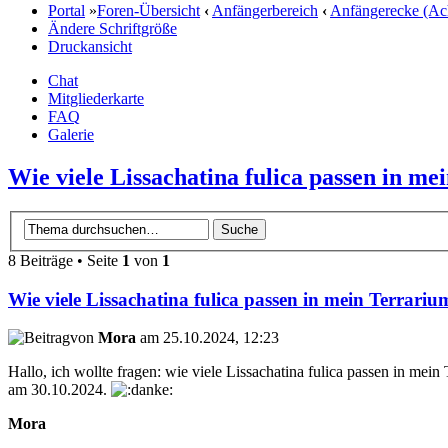
Portal
»
Foren-Übersicht
‹
Anfängerbereich
‹
Anfängerecke (Ac
Ändere Schriftgröße
Druckansicht
Chat
Mitgliederkarte
FAQ
Galerie
Wie viele Lissachatina fulica passen in m
8 Beiträge • Seite
1
von
1
Wie viele Lissachatina fulica passen in mein Terrariu
von
Mora
am 25.10.2024, 12:23
Hallo, ich wollte fragen: wie viele Lissachatina fulica passen in m
am 30.10.2024.
Mora