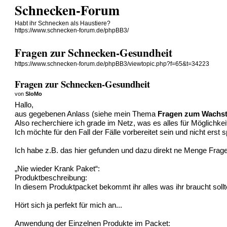
Schnecken-Forum
Habt ihr Schnecken als Haustiere?
https://www.schnecken-forum.de/phpBB3/
Fragen zur Schnecken-Gesundheit
https://www.schnecken-forum.de/phpBB3/viewtopic.php?f=65&t=34223
Fragen zur Schnecken-Gesundheit
von
SloMo
Hallo,
aus gegebenen Anlass (siehe mein Thema
Fragen zum Wachst
Also recherchiere ich grade im Netz, was es alles für Möglichk
Ich möchte für den Fall der Fälle vorbereitet sein und nicht erst
Ich habe z.B. das hier gefunden und dazu direkt ne Menge Frag
„Nie wieder Krank Paket“:
Produktbeschreibung:
In diesem Produktpacket bekommt ihr alles was ihr braucht soll
Hört sich ja perfekt für mich an...
Anwendung der Einzelnen Produkte im Packet: