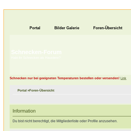
Portal
Bilder Galerie
Foren-Übersicht
Schnecken-Forum
Habt ihr Schnecken als Haustiere?
Schnecken nur bei geeigneten Temperaturen bestellen oder versenden!
Link
Portal
»
Foren-Übersicht
Information
Du bist nicht berechtigt, die Mitgliederliste oder Profile anzusehen.