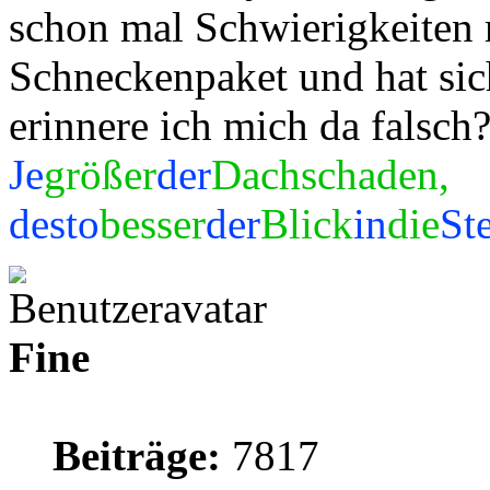
schon mal Schwierigkeiten 
Schneckenpaket und hat sic
erinnere ich mich da falsch?
Je
größer
der
Dachschaden,
desto
besser
der
Blick
in
die
St
Fine
Beiträge:
7817