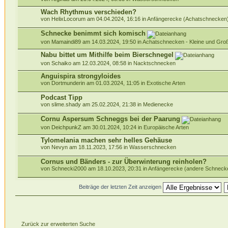
Wach Rhythmus verschieden?
von HelixLocorum am 04.04.2024, 16:16 in
Anfängerecke (Achatschnecken
Schnecke benimmt sich komisch
von Mamaindi89 am 14.03.2024, 19:50 in
Achatschnecken - Kleine und Gr
Nabu bittet um Mithilfe beim Bierschnegel
von Schaiko am 12.03.2024, 08:58 in
Nacktschnecken
Anguispira strongyloides
von Dortmunderin am 01.03.2024, 11:05 in
Exotische Arten
Podcast Tipp
von slime.shady am 25.02.2024, 21:38 in
Medienecke
Cornu Aspersum Schneggs bei der Paarung
von DeichpunkZ am 30.01.2024, 10:24 in
Europäische Arten
Tylomelania machen sehr helles Gehäuse
von Nevyn am 18.11.2023, 17:56 in
Wasserschnecken
Cornus und Bänders - zur Überwinterung reinholen?
von Schnecki2000 am 18.10.2023, 20:31 in
Anfängerecke (andere Schneck
Beiträge der letzten Zeit anzeigen
Zurück zur erweiterten Suche