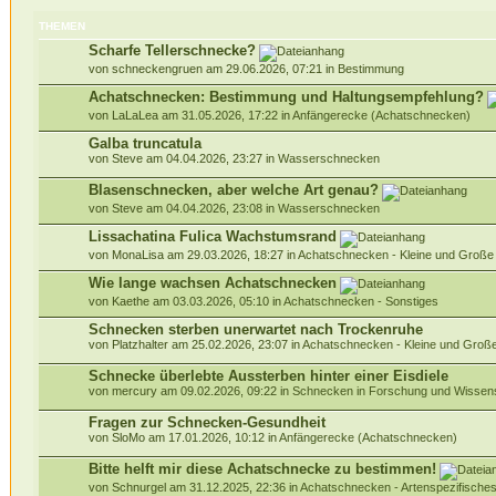
THEMEN
Scharfe Tellerschnecke?
von schneckengruen am 29.06.2026, 07:21 in
Bestimmung
Achatschnecken: Bestimmung und Haltungsempfehlung?
von LaLaLea am 31.05.2026, 17:22 in
Anfängerecke (Achatschnecken)
Galba truncatula
von Steve am 04.04.2026, 23:27 in
Wasserschnecken
Blasenschnecken, aber welche Art genau?
von Steve am 04.04.2026, 23:08 in
Wasserschnecken
Lissachatina Fulica Wachstumsrand
von MonaLisa am 29.03.2026, 18:27 in
Achatschnecken - Kleine und Groß
Wie lange wachsen Achatschnecken
von Kaethe am 03.03.2026, 05:10 in
Achatschnecken - Sonstiges
Schnecken sterben unerwartet nach Trockenruhe
von Platzhalter am 25.02.2026, 23:07 in
Achatschnecken - Kleine und Gro
Schnecke überlebte Aussterben hinter einer Eisdiele
von mercury am 09.02.2026, 09:22 in
Schnecken in Forschung und Wissen
Fragen zur Schnecken-Gesundheit
von SloMo am 17.01.2026, 10:12 in
Anfängerecke (Achatschnecken)
Bitte helft mir diese Achatschnecke zu bestimmen!
von Schnurgel am 31.12.2025, 22:36 in
Achatschnecken - Artenspezifische