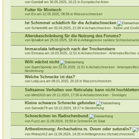
von Gandalf am 30.05.2025, 16:21 in
Europäische Arten
Futter für Miniteich
von Evi am 22.05.2025, 08:56 in
Wasserschnecken
Ist Schimmel schädlich für die Achatschnecken
von Schleimi96 am 02.04.2025, 21:08 in
Achatschnecken - Kleine und Gro
Altersbeschränkung für die Nutzung des Forums?
von Ijkhallo4 am 25.03.2025, 18:45 in
Anfängerecke (andere Schneckenarte
Immaculata lethargisch nach der Trockenstarre
von Emsasa am 16.03.2025, 11:51 in
Achatschnecken - Artenspezifisches 
Willi wächst nicht
von SuperSpeedy am 22.02.2025, 11:51 in
Achatschnecken - Artenspezifis
Bestimmung
Welche Schnecke ist das?
von LolaLuca am 08.01.2025, 20:18 in
Wasserschnecken
Seltsames Verhalten von Reticulata: kann nicht hochkletter
von Mimi1610 am 20.12.2024, 17:56 in
Achatschnecken - Sonstiges
Kleine schwarze Schnecke gefunden
von Samode79 am 19.12.2024, 18:17 in
Bestimmung
Schneckchen im Radischenbund
von Fuzzi am 11.09.2024, 16:59 in
Schnecke im Salat
Artbestimmung: Archachatina m. Ovum oder suturalis?
von Rhina1412 am 11.09.2024, 14:26 in
Anfängerecke (Achatschnecken)