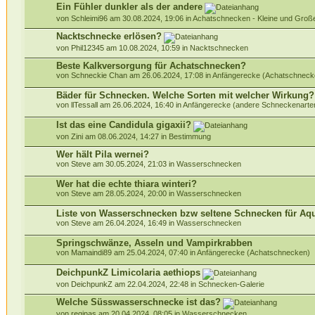
Ein Fühler dunkler als der andere
von Schleimi96 am 30.08.2024, 19:06 in
Achatschnecken - Kleine und Gro
Nacktschnecke erlösen?
von Phil12345 am 10.08.2024, 10:59 in
Nacktschnecken
Beste Kalkversorgung für Achatschnecken?
von Schneckie Chan am 26.06.2024, 17:08 in
Anfängerecke (Achatschneck
Bäder für Schnecken. Welche Sorten mit welcher Wirkung?
von llTessall am 26.06.2024, 16:40 in
Anfängerecke (andere Schneckenarte
Ist das eine Candidula gigaxii?
von Zini am 08.06.2024, 14:27 in
Bestimmung
Wer hält Pila wernei?
von Steve am 30.05.2024, 21:03 in
Wasserschnecken
Wer hat die echte thiara winteri?
von Steve am 28.05.2024, 20:00 in
Wasserschnecken
Liste von Wasserschnecken bzw seltene Schnecken für Aq
von Steve am 26.04.2024, 16:49 in
Wasserschnecken
Springschwänze, Asseln und Vampirkrabben
von Mamaindi89 am 25.04.2024, 07:40 in
Anfängerecke (Achatschnecken)
DeichpunkZ Limicolaria aethiops
von DeichpunkZ am 22.04.2024, 22:48 in
Schnecken-Galerie
Welche Süsswasserschnecke ist das?
von reginas am 20.04.2024, 08:05 in
Wasserschnecken