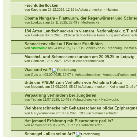
Fischfutterflocken
von Kaethe am 28.12.2025, 12:16 in
Achatschnecken - Haltung
Obama Nungara - Plattwurm, der Regenwürmer und Schneck
von LolaLuca am 17.11.2025, 22:49 in
Medienecke
184 Arten Landschnecken in vietnam. Nationalpark, z.T. u
von Centi am 30.09.2025, 13:02 in
Schnecken in Forschung und Wissensch
Schneckenvielfalt auf Berliner Friedhöfen
von
Skilltronic
am 24.09.2025, 17:52 in
Schnecken in Forschung und Wiss
Muschel- und Schneckenexkursion am 20.09.25 in Leipzig
von Centi am 12.09.2025, 12:21 in
Wasserschnecken
Was sind wir?
von Ovis am 03.09.2025, 12:07 in
Achatschnecken - Artenspezifisches und
Bitte um PN/DM zum Verhalten von Achatina Fulica
von Mayumio am 15.08.2025, 05:18 in
Achatschnecken - Kleine und Groß
Verpaarung verhindern bei Jungtieren
von Ted am 11.07.2025, 10:48 in
Achatschnecken - Nachwuchs
Weinbergschnecke mit Gehäuseschaden bildet Epiphragm
von Garykommheim am 11.06.2025, 19:19 in
Gehäuseschäden
Hat jemand Erfahrung mit Pleurodonte parilis?
von Acavus am 05.06.2025, 09:37 in
Exotische Arten
Schnegel - alles selbe Art?