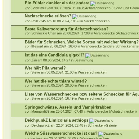
Ein Fühler dunkler als der andere
von Schleimi96 am 30.08.2024, 19:06 in
Achatschnecken - Kleine und Gro
Nacktschnecke erlösen?
von Phil12345 am 10.08.2024, 10:59 in
Nacktschnecken
Beste Kalkversorgung für Achatschnecken?
von Schneckie Chan am 26.06.2024, 17:08 in
Anfängerecke (Achatschneck
Bäder für Schnecken. Welche Sorten mit welcher Wirkung?
von llTessall am 26.06.2024, 16:40 in
Anfängerecke (andere Schneckenarte
Ist das eine Candidula gigaxii?
von Zini am 08.06.2024, 14:27 in
Bestimmung
Wer hält Pila wernei?
von Steve am 30.05.2024, 21:03 in
Wasserschnecken
Wer hat die echte thiara winteri?
von Steve am 28.05.2024, 20:00 in
Wasserschnecken
Liste von Wasserschnecken bzw seltene Schnecken für Aq
von Steve am 26.04.2024, 16:49 in
Wasserschnecken
Springschwänze, Asseln und Vampirkrabben
von Mamaindi89 am 25.04.2024, 07:40 in
Anfängerecke (Achatschnecken)
DeichpunkZ Limicolaria aethiops
von DeichpunkZ am 22.04.2024, 22:48 in
Schnecken-Galerie
Welche Süsswasserschnecke ist das?
von reginas am 20.04.2024, 08:05 in
Wasserschnecken