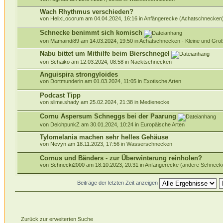
Wach Rhythmus verschieden?
von HelixLocorum am 04.04.2024, 16:16 in
Anfängerecke (Achatschnecken
Schnecke benimmt sich komisch
von Mamaindi89 am 14.03.2024, 19:50 in
Achatschnecken - Kleine und Gr
Nabu bittet um Mithilfe beim Bierschnegel
von Schaiko am 12.03.2024, 08:58 in
Nacktschnecken
Anguispira strongyloides
von Dortmunderin am 01.03.2024, 11:05 in
Exotische Arten
Podcast Tipp
von slime.shady am 25.02.2024, 21:38 in
Medienecke
Cornu Aspersum Schneggs bei der Paarung
von DeichpunkZ am 30.01.2024, 10:24 in
Europäische Arten
Tylomelania machen sehr helles Gehäuse
von Nevyn am 18.11.2023, 17:56 in
Wasserschnecken
Cornus und Bänders - zur Überwinterung reinholen?
von Schnecki2000 am 18.10.2023, 20:31 in
Anfängerecke (andere Schneck
Beiträge der letzten Zeit anzeigen
Zurück zur erweiterten Suche