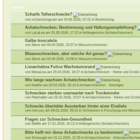
THEMEN
Scharfe Tellerschnecke?
von schneckengruen am 29.06.2026, 07:21 in
Bestimmung
Achatschnecken: Bestimmung und Haltungsempfehlung?
von LaLaLea am 31.05.2026, 17:22 in
Anfängerecke (Achatschnecken)
Galba truncatula
von Steve am 04.04.2026, 23:27 in
Wasserschnecken
Blasenschnecken, aber welche Art genau?
von Steve am 04.04.2026, 23:08 in
Wasserschnecken
Lissachatina Fulica Wachstumsrand
von MonaLisa am 29.03.2026, 18:27 in
Achatschnecken - Kleine und Groß
Wie lange wachsen Achatschnecken
von Kaethe am 03.03.2026, 05:10 in
Achatschnecken - Sonstiges
Schnecken sterben unerwartet nach Trockenruhe
von Platzhalter am 25.02.2026, 23:07 in
Achatschnecken - Kleine und Gro
Schnecke überlebte Aussterben hinter einer Eisdiele
von mercury am 09.02.2026, 09:22 in
Schnecken in Forschung und Wissen
Fragen zur Schnecken-Gesundheit
von SloMo am 17.01.2026, 10:12 in
Anfängerecke (Achatschnecken)
Bitte helft mir diese Achatschnecke zu bestimmen!
von Schnurgel am 31.12.2025, 22:36 in
Achatschnecken - Artenspezifische