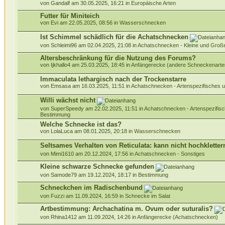
von Gandalf am 30.05.2025, 16:21 in
Europäische Arten
Futter für Miniteich
von Evi am 22.05.2025, 08:56 in
Wasserschnecken
Ist Schimmel schädlich für die Achatschnecken
von Schleimi96 am 02.04.2025, 21:08 in
Achatschnecken - Kleine und Gro
Altersbeschränkung für die Nutzung des Forums?
von Ijkhallo4 am 25.03.2025, 18:45 in
Anfängerecke (andere Schneckenarte
Immaculata lethargisch nach der Trockenstarre
von Emsasa am 16.03.2025, 11:51 in
Achatschnecken - Artenspezifisches 
Willi wächst nicht
von SuperSpeedy am 22.02.2025, 11:51 in
Achatschnecken - Artenspezifis
Bestimmung
Welche Schnecke ist das?
von LolaLuca am 08.01.2025, 20:18 in
Wasserschnecken
Seltsames Verhalten von Reticulata: kann nicht hochkletter
von Mimi1610 am 20.12.2024, 17:56 in
Achatschnecken - Sonstiges
Kleine schwarze Schnecke gefunden
von Samode79 am 19.12.2024, 18:17 in
Bestimmung
Schneckchen im Radischenbund
von Fuzzi am 11.09.2024, 16:59 in
Schnecke im Salat
Artbestimmung: Archachatina m. Ovum oder suturalis?
von Rhina1412 am 11.09.2024, 14:26 in
Anfängerecke (Achatschnecken)