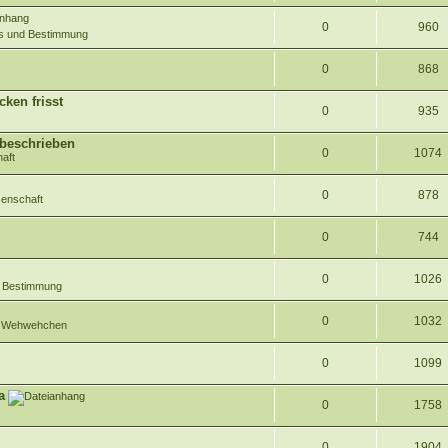
0
960
es und Bestimmung
0
868
ken frisst
0
935
nbeschrieben
0
1074
aft
0
878
enschaft
0
744
0
1026
d Bestimmung
0
1032
ße Wehwehchen
0
1099
a
0
1758
0
1904