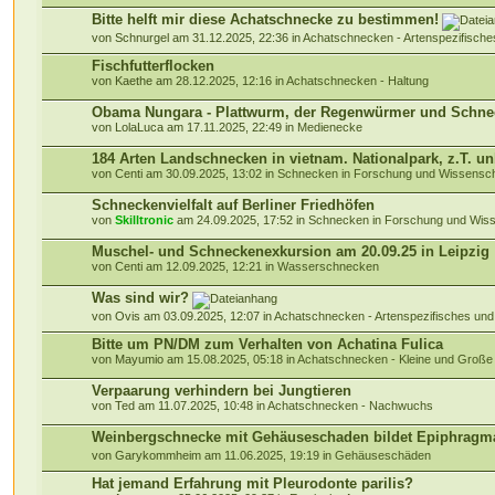
Bitte helft mir diese Achatschnecke zu bestimmen!
von Schnurgel am 31.12.2025, 22:36 in
Achatschnecken - Artenspezifisch
Fischfutterflocken
von Kaethe am 28.12.2025, 12:16 in
Achatschnecken - Haltung
Obama Nungara - Plattwurm, der Regenwürmer und Schnec
von LolaLuca am 17.11.2025, 22:49 in
Medienecke
184 Arten Landschnecken in vietnam. Nationalpark, z.T. u
von Centi am 30.09.2025, 13:02 in
Schnecken in Forschung und Wissensch
Schneckenvielfalt auf Berliner Friedhöfen
von
Skilltronic
am 24.09.2025, 17:52 in
Schnecken in Forschung und Wiss
Muschel- und Schneckenexkursion am 20.09.25 in Leipzig
von Centi am 12.09.2025, 12:21 in
Wasserschnecken
Was sind wir?
von Ovis am 03.09.2025, 12:07 in
Achatschnecken - Artenspezifisches un
Bitte um PN/DM zum Verhalten von Achatina Fulica
von Mayumio am 15.08.2025, 05:18 in
Achatschnecken - Kleine und Gro
Verpaarung verhindern bei Jungtieren
von Ted am 11.07.2025, 10:48 in
Achatschnecken - Nachwuchs
Weinbergschnecke mit Gehäuseschaden bildet Epiphragm
von Garykommheim am 11.06.2025, 19:19 in
Gehäuseschäden
Hat jemand Erfahrung mit Pleurodonte parilis?