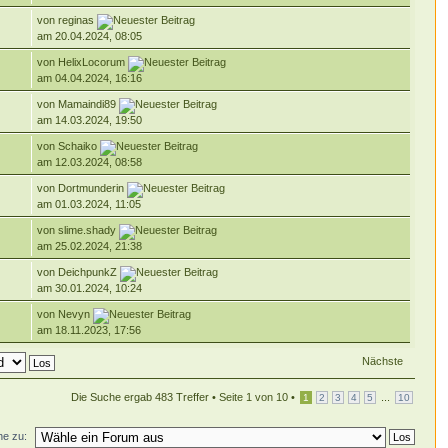
von reginas
am 20.04.2024, 08:05
von HelixLocorum
am 04.04.2024, 16:16
von Mamaindi89
am 14.03.2024, 19:50
von Schaiko
am 12.03.2024, 08:58
von Dortmunderin
am 01.03.2024, 11:05
von slime.shady
am 25.02.2024, 21:38
von DeichpunkZ
am 30.01.2024, 10:24
von Nevyn
am 18.11.2023, 17:56
Nächste
Die Suche ergab 483 Treffer •
Seite
1
von
10
•
...
1
2
3
4
5
10
e zu: