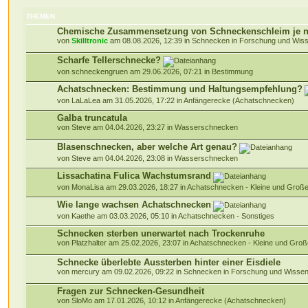
THEMEN
Chemische Zusammensetzung von Schneckenschleim je n
von
Skilltronic
am 08.08.2026, 12:39 in
Schnecken in Forschung und Wiss
Scharfe Tellerschnecke?
von schneckengruen am 29.06.2026, 07:21 in
Bestimmung
Achatschnecken: Bestimmung und Haltungsempfehlung?
von LaLaLea am 31.05.2026, 17:22 in
Anfängerecke (Achatschnecken)
Galba truncatula
von Steve am 04.04.2026, 23:27 in
Wasserschnecken
Blasenschnecken, aber welche Art genau?
von Steve am 04.04.2026, 23:08 in
Wasserschnecken
Lissachatina Fulica Wachstumsrand
von MonaLisa am 29.03.2026, 18:27 in
Achatschnecken - Kleine und Gro
Wie lange wachsen Achatschnecken
von Kaethe am 03.03.2026, 05:10 in
Achatschnecken - Sonstiges
Schnecken sterben unerwartet nach Trockenruhe
von Platzhalter am 25.02.2026, 23:07 in
Achatschnecken - Kleine und Gr
Schnecke überlebte Aussterben hinter einer Eisdiele
von mercury am 09.02.2026, 09:22 in
Schnecken in Forschung und Wissen
Fragen zur Schnecken-Gesundheit
von SloMo am 17.01.2026, 10:12 in
Anfängerecke (Achatschnecken)