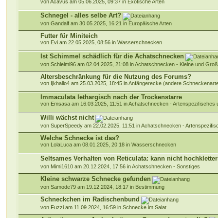
von Acavus am 05.06.2025, 09:37 in
Exotische Arten
Schnegel - alles selbe Art?
von Gandalf am 30.05.2025, 16:21 in
Europäische Arten
Futter für Miniteich
von Evi am 22.05.2025, 08:56 in
Wasserschnecken
Ist Schimmel schädlich für die Achatschnecken
von Schleimi96 am 02.04.2025, 21:08 in
Achatschnecken - Kleine und Gr
Altersbeschränkung für die Nutzung des Forums?
von Ijkhallo4 am 25.03.2025, 18:45 in
Anfängerecke (andere Schneckenart
Immaculata lethargisch nach der Trockenstarre
von Emsasa am 16.03.2025, 11:51 in
Achatschnecken - Artenspezifisches
Willi wächst nicht
von SuperSpeedy am 22.02.2025, 11:51 in
Achatschnecken - Artenspezifi
Welche Schnecke ist das?
von LolaLuca am 08.01.2025, 20:18 in
Wasserschnecken
Seltsames Verhalten von Reticulata: kann nicht hochklette
von Mimi1610 am 20.12.2024, 17:56 in
Achatschnecken - Sonstiges
Kleine schwarze Schnecke gefunden
von Samode79 am 19.12.2024, 18:17 in
Bestimmung
Schneckchen im Radischenbund
von Fuzzi am 11.09.2024, 16:59 in
Schnecke im Salat