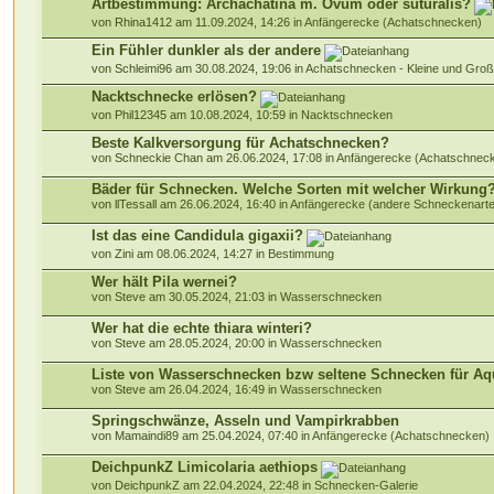
Artbestimmung: Archachatina m. Ovum oder suturalis?
von Rhina1412 am 11.09.2024, 14:26 in
Anfängerecke (Achatschnecken)
Ein Fühler dunkler als der andere
von Schleimi96 am 30.08.2024, 19:06 in
Achatschnecken - Kleine und Gr
Nacktschnecke erlösen?
von Phil12345 am 10.08.2024, 10:59 in
Nacktschnecken
Beste Kalkversorgung für Achatschnecken?
von Schneckie Chan am 26.06.2024, 17:08 in
Anfängerecke (Achatschnec
Bäder für Schnecken. Welche Sorten mit welcher Wirkung
von llTessall am 26.06.2024, 16:40 in
Anfängerecke (andere Schneckenart
Ist das eine Candidula gigaxii?
von Zini am 08.06.2024, 14:27 in
Bestimmung
Wer hält Pila wernei?
von Steve am 30.05.2024, 21:03 in
Wasserschnecken
Wer hat die echte thiara winteri?
von Steve am 28.05.2024, 20:00 in
Wasserschnecken
Liste von Wasserschnecken bzw seltene Schnecken für Aq
von Steve am 26.04.2024, 16:49 in
Wasserschnecken
Springschwänze, Asseln und Vampirkrabben
von Mamaindi89 am 25.04.2024, 07:40 in
Anfängerecke (Achatschnecken)
DeichpunkZ Limicolaria aethiops
von DeichpunkZ am 22.04.2024, 22:48 in
Schnecken-Galerie