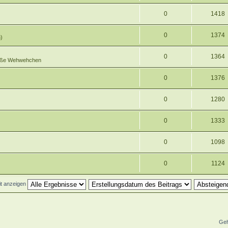
0
1418
0
1374
)
0
1364
roße Wehwehchen
0
1376
0
1280
0
1333
0
1098
0
1124
eit anzeigen
Geh