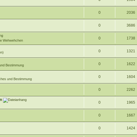
0
2036
0
3686
0
1738
oße Wehwehchen
0
1321
en)
0
1622
 und Bestimmung
0
1604
sches und Bestimmung
0
2262
rn
0
1965
0
1667
0
1424