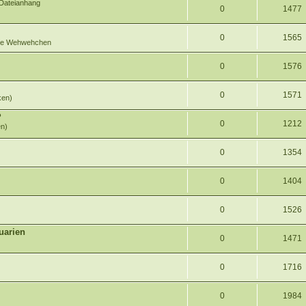
0
1477
0
1565
oße Wehwehchen
0
1576
0
1571
ken)
?
0
1212
en)
0
1354
0
1404
0
1526
uarien
0
1471
0
1716
0
1984