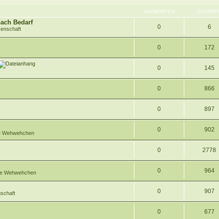
ANTWORTEN
ZUGRIFF
ach Bedarf
0
6
enschaft
0
172
0
145
0
866
0
897
0
902
ße Wehwehchen
0
2778
0
964
oße Wehwehchen
0
907
schaft
0
677