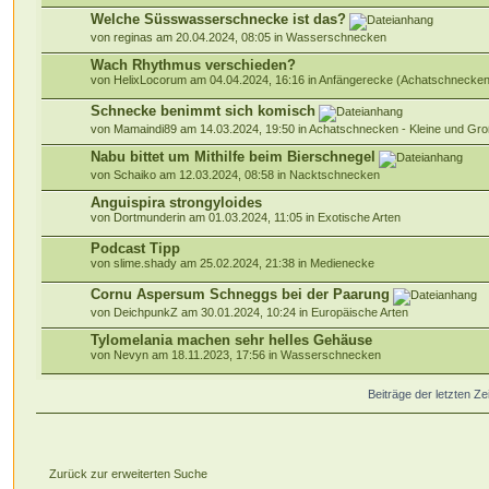
Welche Süsswasserschnecke ist das?
von reginas am 20.04.2024, 08:05 in
Wasserschnecken
Wach Rhythmus verschieden?
von HelixLocorum am 04.04.2024, 16:16 in
Anfängerecke (Achatschnecken
Schnecke benimmt sich komisch
von Mamaindi89 am 14.03.2024, 19:50 in
Achatschnecken - Kleine und G
Nabu bittet um Mithilfe beim Bierschnegel
von Schaiko am 12.03.2024, 08:58 in
Nacktschnecken
Anguispira strongyloides
von Dortmunderin am 01.03.2024, 11:05 in
Exotische Arten
Podcast Tipp
von slime.shady am 25.02.2024, 21:38 in
Medienecke
Cornu Aspersum Schneggs bei der Paarung
von DeichpunkZ am 30.01.2024, 10:24 in
Europäische Arten
Tylomelania machen sehr helles Gehäuse
von Nevyn am 18.11.2023, 17:56 in
Wasserschnecken
Beiträge der letzten Z
Zurück zur erweiterten Suche