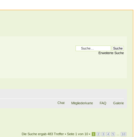
Erweiterte Suche
Chat
Mitgliederkarte
FAQ
Galerie
Die Suche ergab 483 Treffer •
Seite
1
von
10
•
...
1
2
3
4
5
10