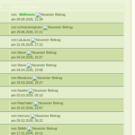
E
LETZTER BEITRAG
von
Skilltronic
am 08.08.2026, 12:39
von schneckengruen
am 29.06.2026, 07:21
von LaLaLea
am 31.05.2026, 17:22
von Steve
am 04.04.2026, 23:27
von Steve
am 04.04.2026, 23:08
von MonaLisa
am 29.03.2026, 18:27
von Kaethe
am 03.03.2026, 05:10
von Platzhalter
am 25.02.2026, 23:07
von mercury
am 09.02.2026, 09:22
von SloMo
am 17.01.2026, 10:12