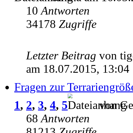
10
Antworten
34178
Zugriffe
Letzter Beitrag
von ti
am 18.07.2015, 13:04
Fragen zur Terrariengröß
1
,
2
,
3
,
4
,
5
von Gel
68
Antworten
81213
Zugriffe