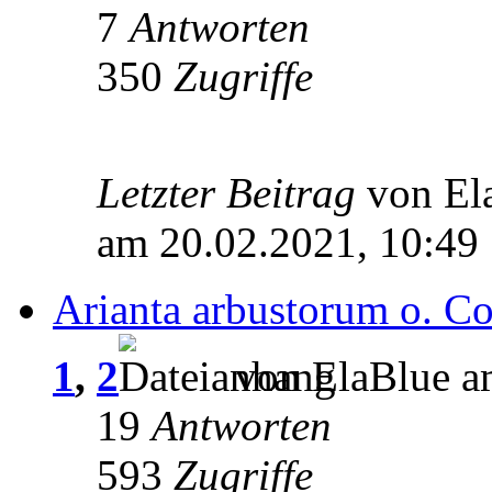
7
Antworten
350
Zugriffe
Letzter Beitrag
von El
am 20.02.2021, 10:49
Arianta arbustorum o. C
1
,
2
von ElaBlue a
19
Antworten
593
Zugriffe