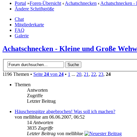
Portal
»
Foren-Übersicht
‹
Achatschnecken
‹
Achatschnecken -
Ändere Schriftgröße
Chat
Mitgliederkarte
FAQ
Galerie
Achatschnecken - Kleine und Große Weh
1196 Themen •
Seite
24
von
24
•
1
...
20
,
21
,
22
,
23
,
24
Themen
Antworten
Zugriffe
Letzter Beitrag
Häuschenspitze abgebrochen! Was soll ich machen?
von melliblue am 06.06.2007, 06:52
14
Antworten
3835
Zugriffe
Letzter Beitrag
von melliblue