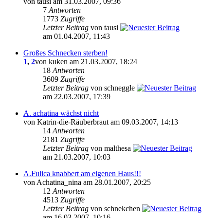
von tausi am 31.03.2007, 09:36
7
Antworten
1773
Zugriffe
Letzter Beitrag
von tausi
am 01.04.2007, 11:43
Großes Schnecken sterben!
1
,
2
von kuken am 21.03.2007, 18:24
18
Antworten
3609
Zugriffe
Letzter Beitrag
von schneggle
am 22.03.2007, 17:39
A. achatina wächst nicht
von Katrin-die-Räuberbraut am 09.03.2007, 14:13
14
Antworten
2181
Zugriffe
Letzter Beitrag
von malthesa
am 21.03.2007, 10:03
A.Fulica knabbert am eigenen Haus!!!
von Achatina_nina am 28.01.2007, 20:25
12
Antworten
4513
Zugriffe
Letzter Beitrag
von schnekchen
am 16.03.2007, 10:16