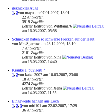
geknicktes Auge
1
,
2
von mayo am 07.01.2007, 18:01
22
Antworten
3919
Zugriffe
Letzter Beitrag
von Wildfang76
am 16.03.2007, 05:58
Schnecken haben so schwarze Flecken auf der Haut
von Mrs.Sparrow am 23.12.2006, 18:10
7
Antworten
2181
Zugriffe
Letzter Beitrag
von Nina
am 15.03.2007, 14:40
Kranke a. puylaerti ?
1
,
2
von katze 2007 am 10.03.2007, 23:00
18
Antworten
4274
Zugriffe
Letzter Beitrag
von Xena
am 14.03.2007, 11:55
Eingeweide hängen aus Loch
1
,
2
,
3
von miri101 am 22.02.2007, 17:29
36
Antworten