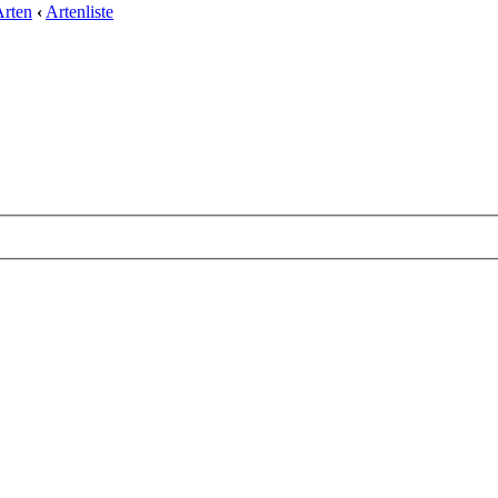
Arten
‹
Artenliste