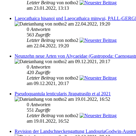
Letzter Beitrag
von notho2
am 23.01.2022, 13:13
Laeocathaica hisanoi und Laeocathaica minwui, PALL-GER
von notho2 am 22.04.2022, 19:20
0
Antworten
563
Zugriffe
Letzter Beitrag
von notho2
am 22.04.2022, 19:20
Neunzehn neue Arten von Alycaeidae (Gastropoda: Caenogast
von notho2 am 09.12.2021, 20:17
0
Antworten
420
Zugriffe
Letzter Beitrag
von notho2
am 09.12.2021, 20:17
Pseudoquantula lenticularis Jirapatrasilp et al 2021
von notho2 am 19.01.2022, 16:52
0
Antworten
551
Zugriffe
Letzter Beitrag
von notho2
am 19.01.2022, 16:52
Revision der Landschneckengattung LandouriaGodwin-Austen