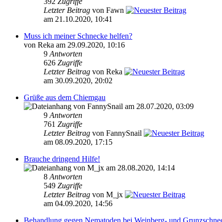
392
Zugriffe
Letzter Beitrag
von Fawn
am 21.10.2020, 10:41
Muss ich meiner Schnecke helfen?
von Reka am 29.09.2020, 10:16
9
Antworten
626
Zugriffe
Letzter Beitrag
von Reka
am 30.09.2020, 20:02
Grüße aus dem Chiemgau
von FannySnail am 28.07.2020, 03:09
9
Antworten
761
Zugriffe
Letzter Beitrag
von FannySnail
am 08.09.2020, 17:15
Brauche dringend Hilfe!
von M_jx am 28.08.2020, 14:14
8
Antworten
549
Zugriffe
Letzter Beitrag
von M_jx
am 04.09.2020, 14:56
Behandlung gegen Nematoden bei Weinberg- und Grunzschne