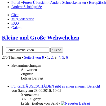
Portal
»
Foren-Übersicht
‹
Andere Schneckenarten
‹
Europäisch
Ändere Schriftgröße
Chat
Mitgliederkarte
FAQ
Galerie
Kleine und Große Wehwehchen
276 Themen •
Seite
3
von
6
•
1
,
2
,
3
,
4
,
5
,
6
Bekanntmachungen
Antworten
Zugriffe
Letzter Beitrag
Für GEHÄUSESCHÄDEN gibt es einen eigenen Bereich!
von Sandy am 23.09.2016, 10:02
0
Antworten
3973
Zugriffe
Letzter Beitrag
von Sandy