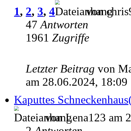
1
,
2
,
3
,
4
von chris
47
Antworten
1961
Zugriffe
Letzter Beitrag
von M
am 28.06.2024, 18:09
Kaputtes Schneckenhaus(
von Lena123 am 2
2
Antworten