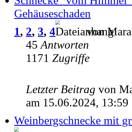
Schnecke "vom Himmel" g
Gehäuseschaden
1
,
2
,
3
,
4
von Maran
45
Antworten
1171
Zugriffe
Letzter Beitrag
von M
am 15.06.2024, 13:59
Weinbergschnecke mit g