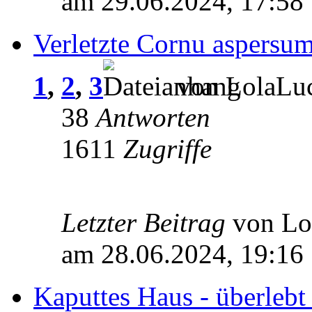
am 29.06.2024, 17:58
Verletzte Cornu aspersum
1
,
2
,
3
von LolaLuc
38
Antworten
1611
Zugriffe
Letzter Beitrag
von L
am 28.06.2024, 19:16
Kaputtes Haus - überlebt