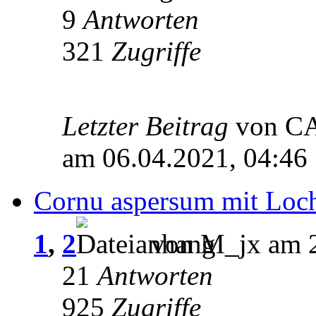
9
Antworten
321
Zugriffe
Letzter Beitrag
von 
am 06.04.2021, 04:46
Cornu aspersum mit Loc
1
,
2
von M_jx am 2
21
Antworten
925
Zugriffe