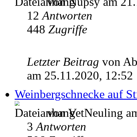
von Nupsy am 21.
12
Antworten
448
Zugriffe
Letzter Beitrag
von A
am 25.11.2020, 12:52
Weinbergschnecke auf St
von VetNeuling am
3
Antworten