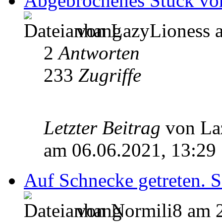
Abgebrochenes Stück vo
von LazyLioness a
2
Antworten
233
Zugriffe
Letzter Beitrag
von La
am 06.06.2021, 13:29
Auf Schnecke getreten. 
von Normili8 am 2