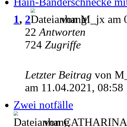
Hain-Bänderschnecke mit
1
,
2
von M_jx am 0
22
Antworten
724
Zugriffe
Letzter Beitrag
von M
am 11.04.2021, 08:58
Zwei notfälle
von CATHARINA a