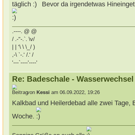
täglich
Bevor da irgendetwas Hineinget
.----. @ @
/ .-"-.`. \v/
| | '\ \ \_/ )
,-\ `-.' /.' /
'---`----'----'
Re: Badeschale - Wasserwechsel
von
Kessi
am 06.09.2022, 19:26
Kalkbad und Heilerdebad alle zwei Tage, 
Woche.