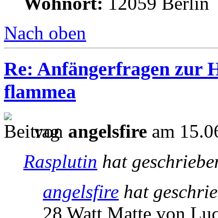
Wohnort:
12059 Berlin
Nach oben
Re: Anfängerfragen zur H
flammea
von
angelsfire
am 15.06
Rasplutin
hat geschriebe
angelsfire
hat geschri
28 Watt Matte von Luc