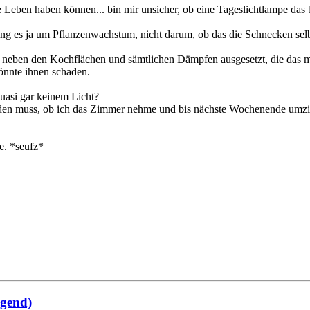
he Leben haben können... bin mir unsicher, ob eine Tageslichtlampe das b
ing es ja um Pflanzenwachstum, nicht darum, ob das die Schnecken selbs
ekt neben den Kochflächen und sämtlichen Dämpfen ausgesetzt, die das m
önnte ihnen schaden.
uasi gar keinem Licht?
heiden muss, ob ich das Zimmer nehme und bis nächste Wochenende umz
e. *seufz*
ngend)