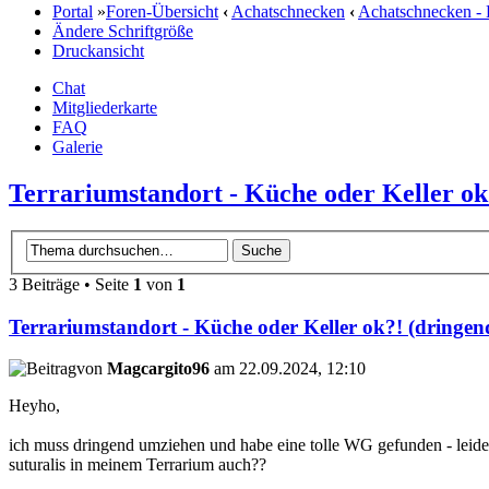
Portal
»
Foren-Übersicht
‹
Achatschnecken
‹
Achatschnecken - 
Ändere Schriftgröße
Druckansicht
Chat
Mitgliederkarte
FAQ
Galerie
Terrariumstandort - Küche oder Keller ok
3 Beiträge • Seite
1
von
1
Terrariumstandort - Küche oder Keller ok?! (dringen
von
Magcargito96
am 22.09.2024, 12:10
Heyho,
ich muss dringend umziehen und habe eine tolle WG gefunden - leider i
suturalis in meinem Terrarium auch??