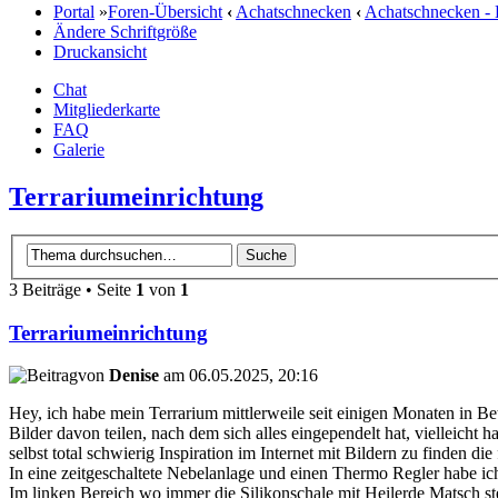
Portal
»
Foren-Übersicht
‹
Achatschnecken
‹
Achatschnecken - 
Ändere Schriftgröße
Druckansicht
Chat
Mitgliederkarte
FAQ
Galerie
Terrariumeinrichtung
3 Beiträge • Seite
1
von
1
Terrariumeinrichtung
von
Denise
am 06.05.2025, 20:16
Hey, ich habe mein Terrarium mittlerweile seit einigen Monaten in Be
Bilder davon teilen, nach dem sich alles eingependelt hat, vielleicht h
selbst total schwierig Inspiration im Internet mit Bildern zu finden d
In eine zeitgeschaltete Nebelanlage und einen Thermo Regler habe ich
Im linken Bereich wo immer die Silikonschale mit Heilerde Matsch steh