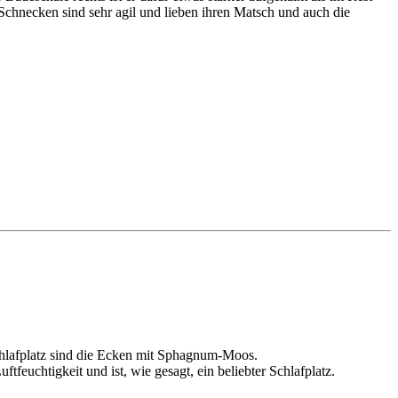
e Schnecken sind sehr agil und lieben ihren Matsch und auch die
chlafplatz sind die Ecken mit Sphagnum-Moos.
ftfeuchtigkeit und ist, wie gesagt, ein beliebter Schlafplatz.