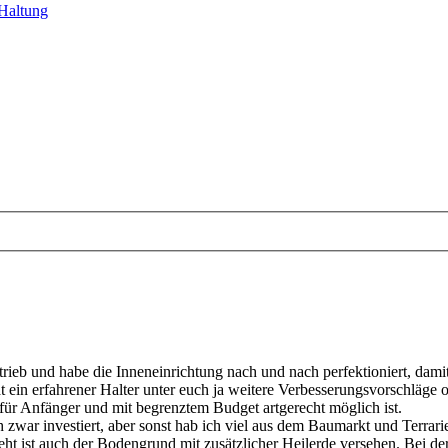
Haltung
trieb und habe die Inneneinrichtung nach und nach perfektioniert, dami
at ein erfahrener Halter unter euch ja weitere Verbesserungsvorschläge o
ie für Anfänger und mit begrenztem Budget artgerecht möglich ist.
 zwar investiert, aber sonst hab ich viel aus dem Baumarkt und Terrar
t ist auch der Bodengrund mit zusätzlicher Heilerde versehen. Bei der 