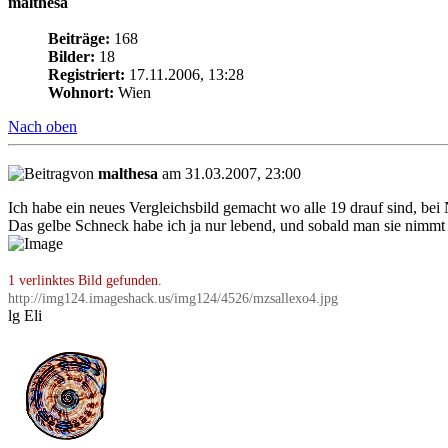
malthesa
Beiträge:
168
Bilder:
18
Registriert:
17.11.2006, 13:28
Wohnort:
Wien
Nach oben
von
malthesa
am 31.03.2007, 23:00
Ich habe ein neues Vergleichsbild gemacht wo alle 19 drauf sind, bei N
Das gelbe Schneck habe ich ja nur lebend, und sobald man sie nimmt s
1 verlinktes Bild gefunden.
http://img124.imageshack.us/img124/4526/mzsallexo4.jpg
lg Eli