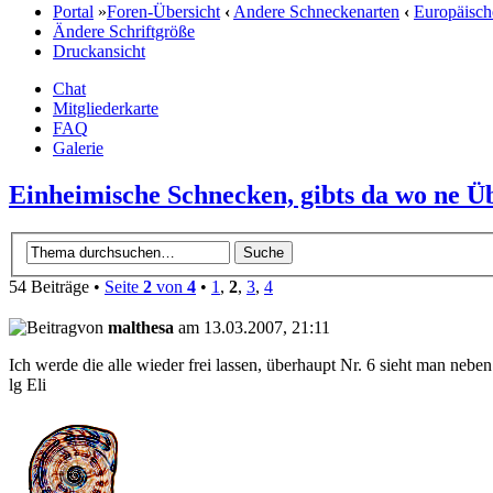
Portal
»
Foren-Übersicht
‹
Andere Schneckenarten
‹
Europäisch
Ändere Schriftgröße
Druckansicht
Chat
Mitgliederkarte
FAQ
Galerie
Einheimische Schnecken, gibts da wo ne Ü
54 Beiträge •
Seite
2
von
4
•
1
,
2
,
3
,
4
von
malthesa
am 13.03.2007, 21:11
Ich werde die alle wieder frei lassen, überhaupt Nr. 6 sieht man neben
lg Eli